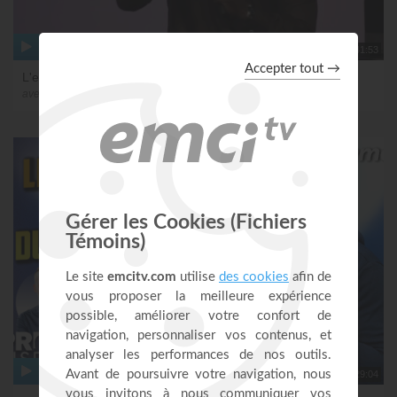
41:53
L'esprit de Béthanie
avec Sosthène Makita
29:04