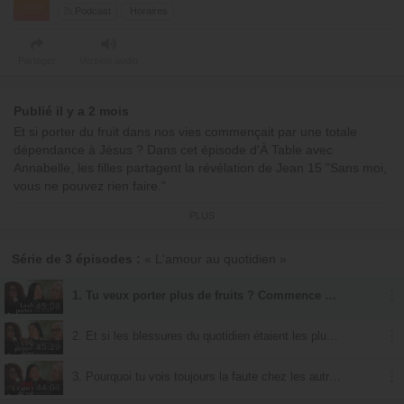
Podcast
Horaires
Partager
Version audio
Publié il y a 2 mois
Et si porter du fruit dans nos vies commençait par une totale
dépendance à Jésus ? Dans cet épisode d'À Table avec
Annabelle, les filles partagent la révélation de Jean 15 "Sans moi,
vous ne pouvez rien faire."
PLUS
Ensemble, elles explorent ce que signifie demeurer attaché au
cep, accepter d'être émondé par le Père, et laisser le Saint-Esprit
produire en nous des fruits qui glorifient Dieu. Une conversation
Série de 3 épisodes :
« L'amour au quotidien »
sincère sur la foi, l'intimité avec le Seigneur et la fécondité
spirituelle au quotidien.
1. Tu veux porter plus de fruits ? Commence par là
45:08
Cet épisode vous a parlé ? Dites-le nous en commentaire, votre
2. Et si les blessures du quotidien étaient les plus dangereuses ?
témoignage pourrait encourager quelqu'un d'autre !
45:29
3. Pourquoi tu vois toujours la faute chez les autres (et pas chez toi)
44:04