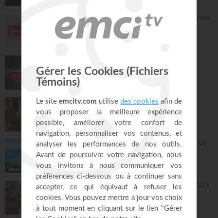
DEElicious
26:14
Avec Dieu, tu es condamné à réussir - Yannis
Gautier
Face à Face
32:17
LIVE TEACH! - Les réalités du combat
spirituel avec Athoms Mbuma - Partie 1 -
Michael Lebeau et Aurélie Tchatchou
Live Spéciaux
223:49
Tu es le Dieu qui guérit - Anne-Clémence
Rouffet, Gordon Zamor
Instrumental - Atmosphère de prière
28:34
Ancien membre de gang, Jésus m'a sorti de
la rue - Israël
C'est mon histoire
13:32
Dieu peut racheter tes erreurs - Audrey Mack
ZONE RAPHA
27:52