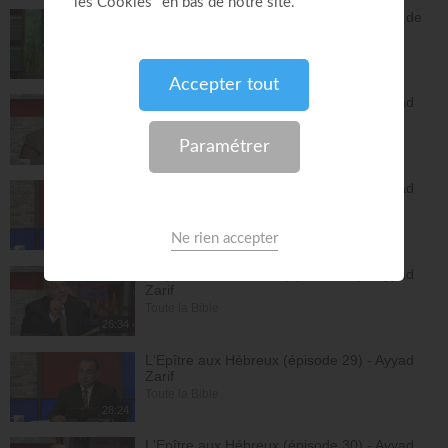
Vous pouvez compter sur les promesses de
Dieu - Bayless Conley
Réponses avec "Bayless Conley"
27:02
L'Epître aux Hébreux (épisode 26) - Ayyad
Zarif
Toute la Bible
26:25
L'Epître aux Hébreux (épisode 27) - Ayyad
Zarif
Toute la Bible
24:55
L'Epître aux Hébreux (épisode 28) - Ayyad
Zarif
Toute la Bible
26:34
L'Epître aux Hébreux (épisode 29) - Ayyad
Zarif
Toute la Bible
28:24
L'Epître aux Hébreux (épisode 30) - Ayyad