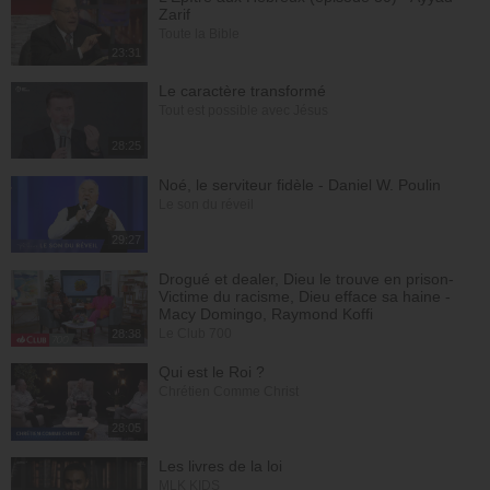
Zarif
Toute la Bible
23:31
Le caractère transformé
Tout est possible avec Jésus
28:25
Noé, le serviteur fidèle - Daniel W. Poulin
Le son du réveil
29:27
Drogué et dealer, Dieu le trouve en prison-
Victime du racisme, Dieu efface sa haine -
Macy Domingo, Raymond Koffi
Le Club 700
28:38
Qui est le Roi ?
Chrétien Comme Christ
28:05
Les livres de la loi
MLK KIDS