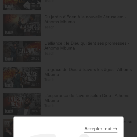
Teach!
30:08
Du jardin d'Éden à la nouvelle Jérusalem -
Athoms Mbuma
Teach!
32:08
L'alliance : le Dieu qui tient ses promesses -
Athoms Mbuma
Teach!
29:32
La grâce de Dieu à travers les âges - Athoms
Mbuma
Teach!
30:12
L'espérance de l'avenir selon Dieu - Athoms
Mbuma
Teach!
30:49
Frittata à la Dee avec salade - Tu n'es pas au
contrôle mais c'est Dieu qui contrôle ! -
Deelicious avec Dena Mwana