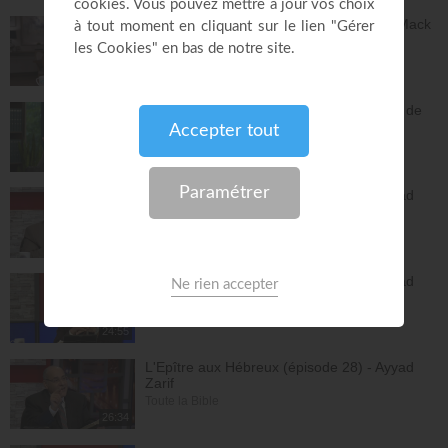
Dieu peut racheter tes erreurs - Audrey Mack
ZONE RAPHA
27:52
Vous pouvez compter sur les promesses de
Dieu - Bayless Conley
Réponses avec "Bayless Conley"
27:02
L'Epître aux Hébreux (épisode 26) - Ayyad
Zarif
Toute la Bible
26:25
L'Epître aux Hébreux (épisode 27) - Ayyad
Zarif
Toute la Bible
24:55
L'Epître aux Hébreux (épisode 28) - Ayyad
Zarif
Toute la Bible
26:34