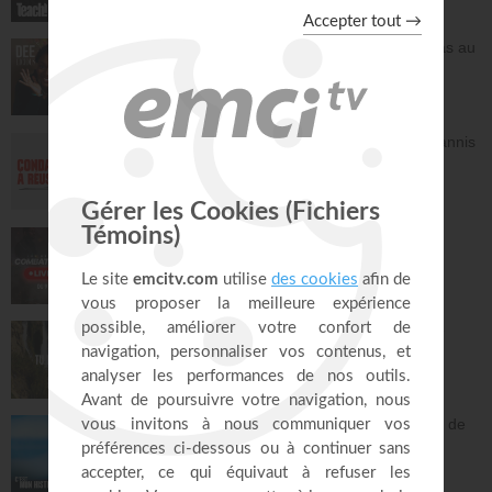
30:49
Frittata à la Dee avec salade - Tu n'es pas au
contrôle mais c'est Dieu qui contrôle ! -
Deelicious avec Dena Mwana
DEElicious
26:14
Avec Dieu, tu es condamné à réussir - Yannis
Gautier
Face à Face
32:17
LIVE TEACH! - Les réalités du combat
spirituel avec Athoms Mbuma - Partie 1 -
Michael Lebeau et Aurélie Tchatchou
Live Spéciaux
223:49
Tu es le Dieu qui guérit - Anne-Clémence
Rouffet, Gordon Zamor
Instrumental - Atmosphère de prière
28:34
Ancien membre de gang, Jésus m'a sorti de
la rue - Israël
C'est mon histoire
13:32