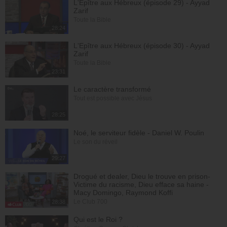
L'Epître aux Hébreux (épisode 29) - Ayyad
Zarif
Toute la Bible
28:24
L'Epître aux Hébreux (épisode 30) - Ayyad
Zarif
Toute la Bible
23:31
Le caractère transformé
Tout est possible avec Jésus
28:25
Noé, le serviteur fidèle - Daniel W. Poulin
Le son du réveil
29:27
Drogué et dealer, Dieu le trouve en prison-
Victime du racisme, Dieu efface sa haine -
Macy Domingo, Raymond Koffi
Le Club 700
28:38
Qui est le Roi ?