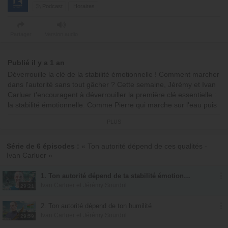
Podcast
Horaires
Partager
Version audio
Publié il y a 1 an
Déverrouille la clé de la stabilité émotionnelle ! Comment marcher
dans l'autorité sans tout gâcher ? Cette semaine, Jérémy et Ivan
Carluer t'encouragent à déverrouiller la première clé essentielle :
la stabilité émotionnelle. Comme Pierre qui marche sur l'eau puis
doute, tu as peut-être cette passion pour Jésus mais ton corps et
PLUS
ton âme ne sont pas encore stabilisés. Aide-moi à t'aider, dit le
Saint-Esprit. Si tu ne la règles pas pour toi, tu ne la
déverrouilleras pas pour les autres. Découvre comment passer
Série de 6 épisodes :
« Ton autorité dépend de ces qualités -
Ivan Carluer »
de l'instabilité à l'autorité véritable !
00:00:00 : Début de l'émission
1. Ton autorité dépend de ta stabilité émotionnelle
Ivan Carluer et Jérémy Sourdril
00:04:39 : Pensée du jour : "Comment grandir dans ton autorité
29:21
sans tout gâcher ?"
2. Ton autorité dépend de ton humilité
00:08:01 : Chant
Ivan Carluer et Jérémy Sourdril
00:11:15 : Encouragement
29:59
00:21:21 : Prière