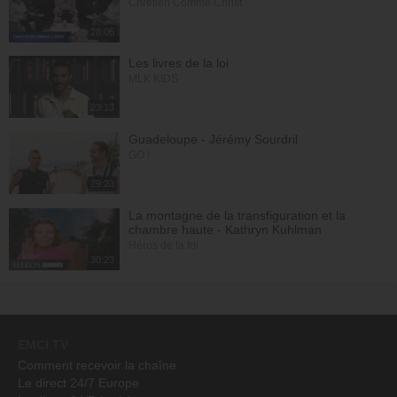
Chrétien Comme Christ
28:05
Les livres de la loi
MLK KIDS
23:13
Guadeloupe - Jérémy Sourdril
GO !
29:23
La montagne de la transfiguration et la
chambre haute - Kathryn Kuhlman
Héros de la foi
30:23
EMCI TV
Comment recevoir la chaîne
Le direct 24/7 Europe