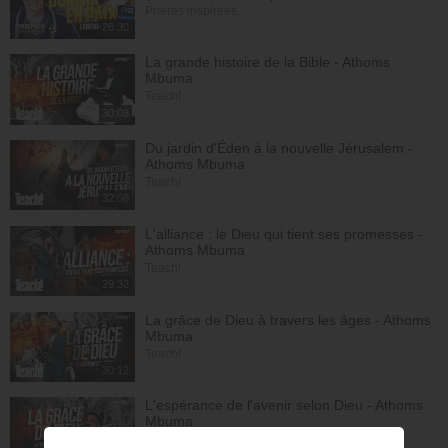
Prières inspirées
28:30
La grande histoire de la Bible - Athoms
Mbuma
Teach!
30:08
Du jardin d'Éden à la nouvelle Jérusalem -
Athoms Mbuma
Teach!
32:08
L'alliance : le Dieu qui tient ses promesses -
Athoms Mbuma
Teach!
29:32
La grâce de Dieu à travers les âges - Athoms
Mbuma
Teach!
30:12
L'espérance de l'avenir selon Dieu - Athoms
Mbuma
Teach!