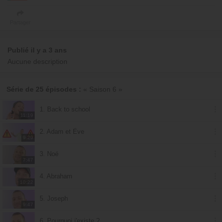
Partager
Publié il y a 3 ans
Aucune description
Série de 25 épisodes :
« Saison 6 »
1. Back to school
11:19
2. Adam et Ève
9:29
3. Noé
7:47
4. Abraham
10:22
5. Joseph
9:47
6. Pourquoi j'existe ?