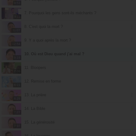
9:53
7. Pourquoi les gens sont-ils méchants ?
9:11
8. C'est quoi la mort ?
11:07
9. Y a quoi après la mort ?
12:54
10. Où est Dieu quand j'ai mal ?
9:19
11. Bloopers
7:06
12. Remise en forme
6:21
13. La prière
8:29
14. La Bible
7:27
15. La générosité
7:37
16. La louange