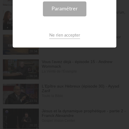
28:16
Dieu m'a révélé quelque chose sur quelqu'un,
dois-je en parler ?
À table avec Annabelle
41:37
Remplis-moi de ton amour - Gordon Zamor
Instrumental - Atmosphère de prière
28:34
Vous l'avez déjà - épisode 15 - Andrew
Wommack
La Vérité de l'Évangile
26:34
L'Epître aux Hébreux (épisode 30) - Ayyad
Zarif
Toute la Bible
23:31
Jésus et la dynamique prophétique - partie 2 -
Franck Alexandre
Gospel Vision Center
28:28