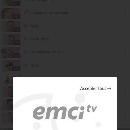
8:16
17. La femme cananéenne
8:12
18. Marie
9:31
19. Super-héros
7:59
20. Le centurion romain
6:42
21. Jésus
7:45
22. Moïse
8:20
23. Josué 2.0
7:51
24. Gédéon 2.0
10:16
25. Samson 2.0
8:37