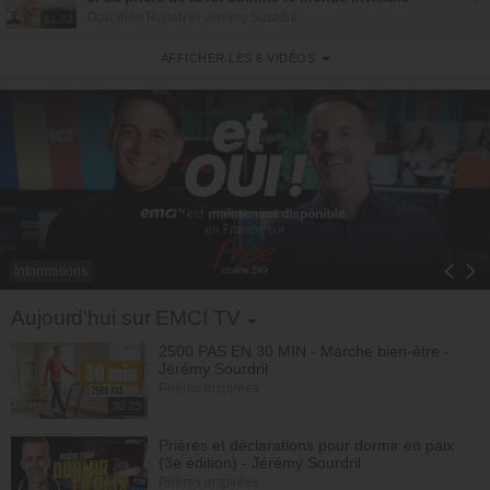
Dorothée Rajiah et Jérémy Sourdril
Avec
Dorothée Rajiah
,
Jérémy Sourdril
31:22
© Émission produite par EMCI TV
AFFICHER LES 6 VIDÉOS
4. La prière de la foi ose demander davantage
Dorothée Rajiah et Jérémy Sourdril
30:22
5. Le triomphe de la foi
Dorothée Rajiah et Jérémy Sourdril
30:38
6. 100% PRIÈRE - dimanche 6 juillet
Jérémy Sourdril et Dorothée Rajiah
54:51
Informations
Toggle Dropdown
Aujourd'hui sur EMCI TV
2500 PAS EN 30 MIN - Marche bien-être -
Jérémy Sourdril
Prières inspirées
30:23
Prières et déclarations pour dormir en paix
(3e édition) - Jérémy Sourdril
Prières inspirées