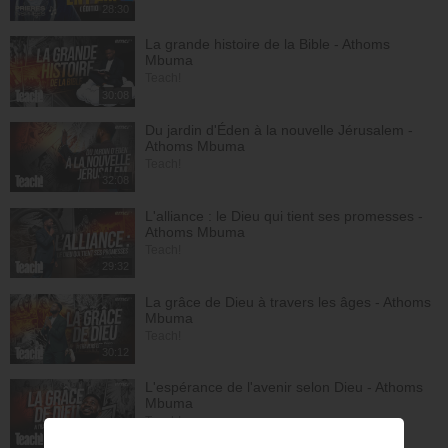
28:30
La grande histoire de la Bible - Athoms
Mbuma
Teach!
30:08
Du jardin d'Éden à la nouvelle Jérusalem -
Athoms Mbuma
Teach!
32:08
L'alliance : le Dieu qui tient ses promesses -
Athoms Mbuma
Teach!
29:32
La grâce de Dieu à travers les âges - Athoms
Mbuma
Teach!
30:12
L'espérance de l'avenir selon Dieu - Athoms
Mbuma
Teach!
30:49