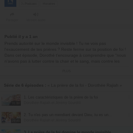
Podcast
Horaires
Partager
Version audio
Publié il y a 1 an
Prends autorité sur le monde invisible ! Tu ne vois pas
l'exaucement de tes prières ? Reste ferme sur ta position de foi !
Dans cet épisode, Dorothé t'encourage à comprendre que "nous
n'avons pas à lutter contre la chair et le sang, mais contre les
dominations." Comme Daniel qui a prié 21 jours, tiens ferme et ne
PLUS
confesse pas de paroles d'incrédulité. Dieu t'a donné l'autorité en
Jésus-Christ - c'est toi maintenant qui es souverain sur cette terre
! Prends ce qui t'appartient au nom de Jésus !
Série de 6 épisodes :
« La prière de la foi - Dorothée Rajiah »
00:00:00 : Début de l'émission
1. Les caractéristiques de la prière de la foi
00:00:10 : Pensée du jour : « Le livre d'Abdias »
Dorothée Rajiah et Jérémy Sourdril
31:38
00:03:35 : Encouragement : "La prière de foi qui domine le
monde invisible"
2. Tu n'es pas un mendiant devant Dieu, tu es un enfant devant ton Père
00:15:45 : Prière
Dorothée Rajiah et Jérémy Sourdril
29:40
00:16:15 : Chant
00:19:01 : Prière
3. La prière de la foi domine le monde invisible