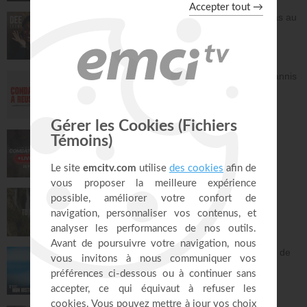
Frittata à la Dee avec salade - Tu n'es pas au
contrôle mais c'est Dieu qui contrôle ! -
Deelicious avec Dena Mwana
DEElicious
26:14
Avec Dieu, tu es condamné à réussir - Yannis
Gautier
Face à Face
32:17
LIVE TEACH! - Les réalités du combat
spirituel avec Athoms Mbuma - Partie 1 -
Michael Lebeau et Aurélie Tchatchou
Live Spéciaux
223:49
Tu es le Dieu qui guérit - Anne-Clémence
Rouffet, Gordon Zamor
Instrumental - Atmosphère de prière
28:34
Ancien membre de gang, Jésus m'a sorti de
la rue - Israël
C'est mon histoire
13:32