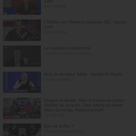
Zarif
Toute la Bible
28:24
L'Epître aux Hébreux (épisode 30) - Ayyad
Zarif
Toute la Bible
23:31
Le caractère transformé
Tout est possible avec Jésus
28:25
Noé, le serviteur fidèle - Daniel W. Poulin
Le son du réveil
29:27
Drogué et dealer, Dieu le trouve en prison-
Victime du racisme, Dieu efface sa haine -
Macy Domingo, Raymond Koffi
Le Club 700
28:38
Qui est le Roi ?
Chrétien Comme Christ