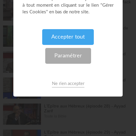
Dieu peut racheter tes erreurs - Audrey Mack
ZONE RAPHA
27:52
Vous pouvez compter sur les promesses de
Dieu - Bayless Conley
Réponses avec "Bayless Conley"
27:02
L'Epître aux Hébreux (épisode 26) - Ayyad
Zarif
Toute la Bible
26:25
L'Epître aux Hébreux (épisode 27) - Ayyad
Zarif
Toute la Bible
24:55
L'Epître aux Hébreux (épisode 28) - Ayyad
Zarif
Toute la Bible
26:34
L'Epître aux Hébreux (épisode 29) - Ayyad