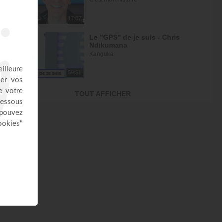
17:07
Le "GPS" de je suis - Chris
Ndikumana
Kanguka
59:51
Dieu peut racheter tes erreurs -
TOUT AFFICHER
Audrey Mack
ZONE RAPHA
27:52
Ce que l'esprit dit aux églises -
Partie 4 - Mario Massicotte
Pain de vie
28:31
Le changement est nécessaire -
partie 1 - Joyce Meyer
Vivre pleinement sa vie !