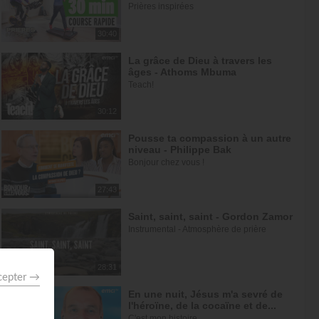
Prières inspirées
30:40
La grâce de Dieu à travers les
âges - Athoms Mbuma
Teach!
30:12
Pousse ta compassion à un autre
niveau - Philippe Bak
Bonjour chez vous !
27:43
Saint, saint, saint - Gordon Zamor
Instrumental - Atmosphère de prière
28:31
En une nuit, Jésus m'a sevré de
l'héroïne, de la cocaïne et de...
C'est mon histoire