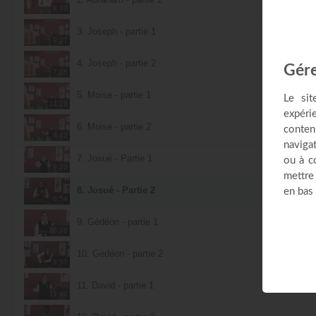
8:37
3. Joseph - partie 1
9:37
4. Joseph - partie 2
7:56
5. Moise - partie 1
11:16
6. Moise - partie 2
8:42
7. Josué - Partie 1
9:20
8. Josué - Partie 2
8:54
9. Gédéon - partie 1
10:28
10. Gédéon - partie 2
8:57
11. David - partie 1
11:40