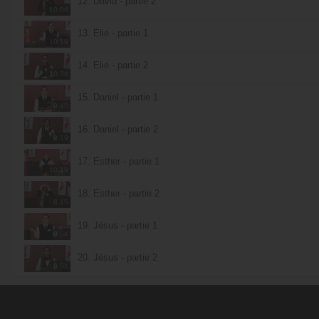
12. David - partie 2
10:06
13. Élie - partie 1
10:19
14. Élie - partie 2
10:34
15. Daniel - partie 1
9:45
16. Daniel - partie 2
9:19
17. Esther - partie 1
10:19
18. Esther - partie 2
8:15
19. Jésus - partie 1
9:54
20. Jésus - partie 2
8:51