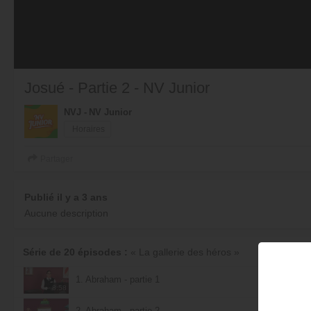
Josué - Partie 2 - NV Junior
NVJ - NV Junior
Horaires
Partager
Publié il y a 3 ans
Aucune description
Série de 20 épisodes :
« La gallerie des héros »
1. Abraham - partie 1
8:58
2. Abraham - partie 2