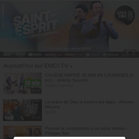
Informations
Toggle Dropdown
Aujourd'hui sur EMCI TV
COURSE RAPIDE 30 MIN EN LOUANGES (5
km) - Jérémy Sourdril
Prières inspirées
30:40
La grâce de Dieu à travers les âges - Athoms
Mbuma
Teach!
30:12
Pousse ta compassion à un autre niveau -
Philippe Bak
Bonjour chez vous !