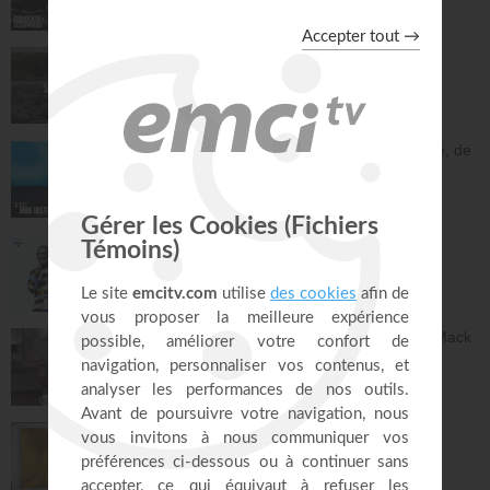
27:43
Saint, saint, saint - Gordon Zamor
Instrumental - Atmosphère de prière
28:31
En une nuit, Jésus m'a sevré de l'héroïne, de
la cocaïne et de l'alcool - Éric Merkantia
C'est mon histoire
17:07
Le "GPS" de je suis - Chris Ndikumana
Kanguka
59:51
Dieu peut racheter tes erreurs - Audrey Mack
ZONE RAPHA
27:52
Ce que l'esprit dit aux églises - Partie 4 -
Mario Massicotte
Pain de vie
28:31