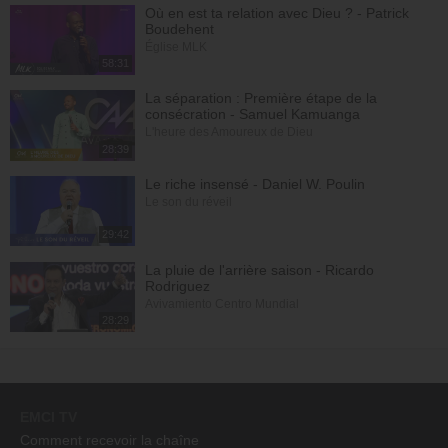
Où en est ta relation avec Dieu ? - Patrick
Boudehent
Église MLK
58:31
La séparation : Première étape de la
consécration - Samuel Kamuanga
L'heure des Amoureux de Dieu
28:39
Le riche insensé - Daniel W. Poulin
Le son du réveil
29:42
La pluie de l'arrière saison - Ricardo
Rodriguez
Avivamiento Centro Mundial
28:29
EMCI TV
Comment recevoir la chaîne