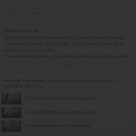
Partager
Version audio
Publié il y a 1 an
Autour de la table, Annabelle et son équipe accueillent Docteur
Frédérique Laprade, psychologue, pour aborder le sujet de la
dépression et de l'anxiété.
Dans le milieu chrétien, ces troubles restent encore trop souvent
tabous.
PLUS
Parmi les symptômes courants, on retrouve une profonde
tristesse, une perte d'intérêt, des variations de poids, des troubles
du sommeil, un sentiment de culpabilité et d'échec, la peur du
Série de 3 épisodes :
« Vaincre le doute et la dépression -
Annabelle Sourdril »
jugement, une confusion mentale et un certain désespoir.
1. Surmonter le syndrome de l'imposteur
41:53
2. Le perfectionnisme, un ennemi caché
42:17
3. Comment sortir de la dépression
41:03