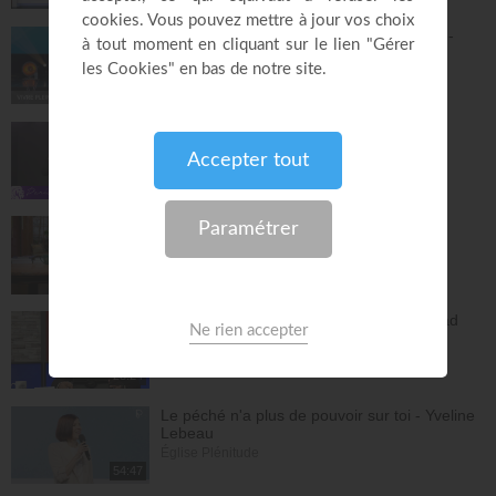
Le changement est nécessaire - partie 1 -
Joyce Meyer
Vivre pleinement sa vie !
26:25
Jésus, Roi d'amour ! - Dorothée Rajiah
Paris Centre Chrétien
56:50
Vous l'avez déjà - épisode 14 - Andrew
Wommack
La Vérité de l'Évangile
26:34
L'Epître aux Hébreux (épisode 29) - Ayyad
Zarif
Toute la Bible
28:24
Le péché n'a plus de pouvoir sur toi - Yveline
Lebeau
Église Plénitude
54:47