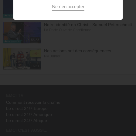
La Porte Ouverte Chrétienne
40:47
Notre identité en Christ - Samuel Peterschmitt
La Porte Ouverte Chrétienne
55:33
Nos actions ont des conséquences
NV Junior
16:51
EMCI TV
Comment recevoir la chaîne
Le direct 24/7 Europe
Le direct 24/7 Amérique
Le direct 24/7 Afrique
EMCI C'EST AUSSI...