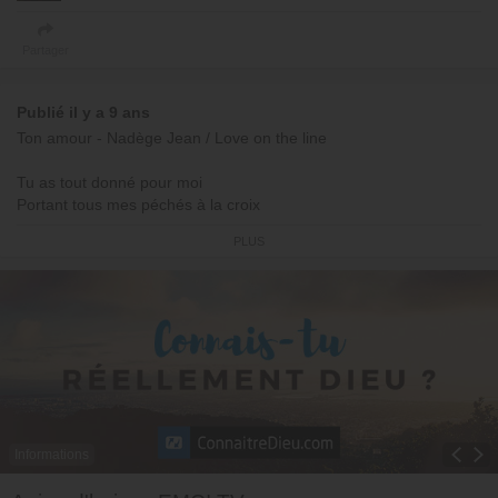
Partager
Publié il y a 9 ans
Ton amour - Nadège Jean / Love on the line
Tu as tout donné pour moi
Portant tous mes péchés à la croix
Ta grâce a dissous ma honte
PLUS
Dans l'océan de Ton amour sans fin
De tout mon cœur
J'offre tout Seigneur
Trouvé en Christ je vis
(En) Ton amour à jamais
De tout mon être
Par Ta grâce je viens
La plus belle histoire d'amour
Est en Toi mon Sauveur
Informations
Ta grâce rugit
Toggle Dropdown