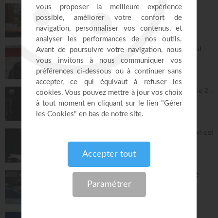
Vous l'avez déjà - épisode 15 - Andrew
Wommack
La Vérité de l'Évangile
26:34
L'Epître aux Hébreux (épisode 30) - Ayyad
Zarif
Toute la Bible
23:31
Jésus et la dynamique prophétique - partie 2 -
Franck Alexandre
Gospel Vision Center
28:28
Réjouis-toi d'avance car ta nouvelle saison est
déjà écrite - Lilliane Sanogo
En Eau Profonde
57:52
Pourquoi tu dois être fière d'avoir accepté
Jésus ? - Raoul Wafo
Le Temple de la foi
53:05
Bethesda : Du désespoir à la grâce !