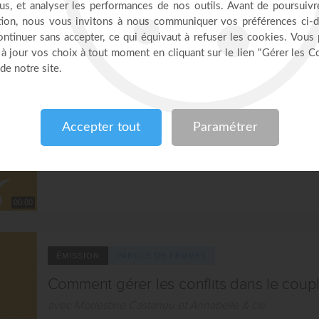
00:00
ÉMISSION
PAROLE DE FEMMES
Être une femme forte dans son identité
avec Modestine Castanou et Annabelle & cie
disponible en version video
00:00
ÉMISSION
PAROLE DE FEMMES
Comment gérer les conflits dans le coupl
avec Modestine Castanou et Annabelle & cie