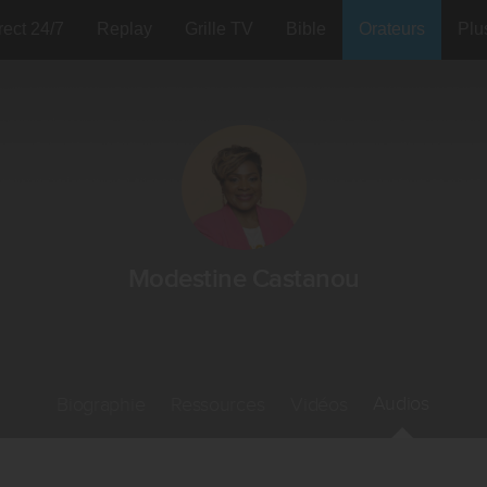
rect 24/7
Replay
Grille TV
Bible
Orateurs
Plu
Modestine Castanou
Audios
Biographie
Ressources
Vidéos