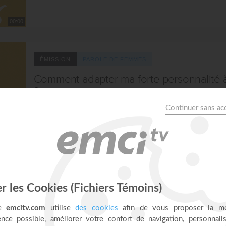
00:00
ÉMISSION
PAROLE DE FEMMES
Comment adapter ma forte personnalité 
?
avec Modestine Castanou et Annabelle & cie
disponible en version video
00:00
ÉMISSION
PAROLE DE FEMMES
Apprends à t'apprécier telle que tu es !
avec Modestine Castanou et Annabelle & cie
disponible en version video