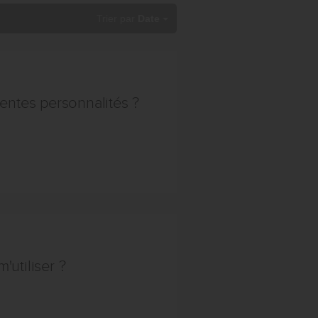
Trier par
Date
entes personnalités ?
'utiliser ?