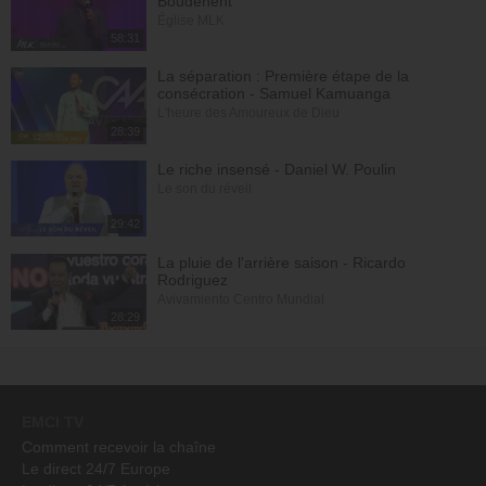
Boudehent
Église MLK
58:31
La séparation : Première étape de la
consécration - Samuel Kamuanga
L'heure des Amoureux de Dieu
28:39
Le riche insensé - Daniel W. Poulin
Le son du réveil
29:42
La pluie de l'arrière saison - Ricardo
Rodriguez
Avivamiento Centro Mundial
28:29
EMCI TV
Comment recevoir la chaîne
Le direct 24/7 Europe