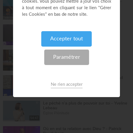
Le changement est nécessaire - partie 1 -
Mario Massicotte
Joyce Meyer
28:31
Vivre pleinement sa vie !
26:25
Jésus, Roi d'amour ! - Dorothée Rajiah
Paris Centre Chrétien
56:50
Vous l'avez déjà - épisode 14 - Andrew
Wommack
La Vérité de l'Évangile
26:34
L'Epître aux Hébreux (épisode 29) - Ayyad
Zarif
Toute la Bible
28:24
Le péché n'a plus de pouvoir sur toi - Yveline
Lebeau
Église Plénitude
54:47
Où en est ta relation avec Dieu ? - Patrick