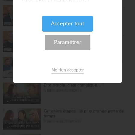
Tu peux avoir une vie de prière épanouie -
Philippe Bak
Bonjour chez vous !
29:45
Pousse ta compassion à un autre niveau -
Philippe Bak
Bonjour chez vous !
27:43
La préparation au mariage - Philippe Bak
Bonjour chez vous !
28:16
Être simple, c'est compliqué… !
À table avec Annabelle
43:38
Griller les étapes : la plus grande perte de
temps
À table avec Annabelle
43:53