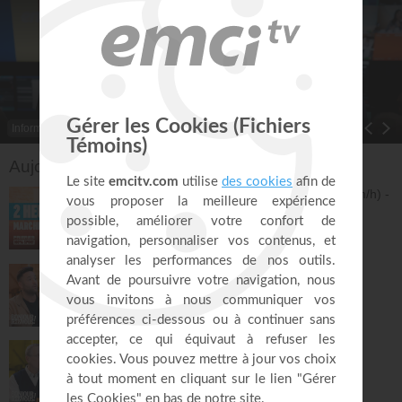
Informations
Toggle Dropdown
Aujourd'hui sur EMCI TV
2 heures de marche et course (5 à 12 km/h) -
dimanche 9 août - Jérémy Sourdril
Prières inspirées
121:08
Jusqu'où iras-tu sans Dieu ?
Bonjour chez vous !
31:33
La Bible n'a pas fini de te surprendre ! -
Philippe Bak
Bonjour chez vous !
31:21