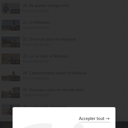
20. De grands changements
Mario Massicotte
28:29
21. Le Millenium
Mario Massicotte
28:30
22. Un temps pour récompenser
Mario Massicotte
28:30
23. La vie dans le Millenium
Mario Massicotte
28:30
24. L'administration durant le Millenium
Mario Massicotte
28:30
25. Nouveaux cieux et nouvelle terre
Mario Massicotte
28:30
26. La Nouvelle Jérusalem
Mario Massicotte
28:30