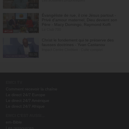
Les actualités prophétiques
28:30
Évangéliste de rue, il crie Jésus partout -
Privé d'amour maternel, Dieu devient son
Père - Macy Domingo, Raymond Koffi
Le Club 700
28:38
Christ le fondement qui te préserve des
fausses doctrines - Yvan Castanou
Impact Centre Chrétien - Culte complet
80:26
EMCI TV
Comment recevoir la chaîne
Le direct 24/7 Europe
Le direct 24/7 Amérique
Le direct 24/7 Afrique
EMCI C'EST AUSSI...
em-Bible
Les ressources