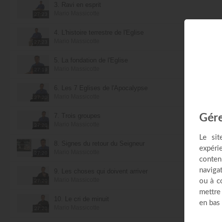
3. Ravi en esprit
Mario Massicotte
27:23
4. L'histoire terrestre de l'Église
Mario Massicotte
27:23
5. La fondation de l'Église
Mario Massicotte
27:19
6. Les 7 Églises de l'Apocalypse
Mario Massicotte
27:20
7. Trois groupes
Mario Massicotte
27:20
8. Signes du retour du Seigneur
Mario Massicotte
27:20
9. Les choses qui doivent arriver
Mario Massicotte
27:20
10. Le cri de minuit
Mario Massicotte
27:20