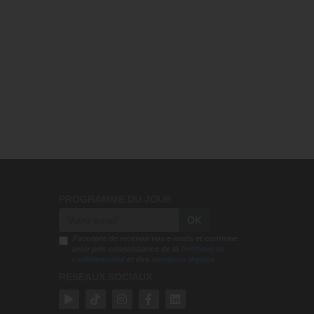
27:52
Vous pouvez compter sur les
promesses de Dieu - Bayless...
Réponses avec "Bayless Conley"
27:02
L'Epître aux Hébreux (épisode 26)
- Ayyad Zarif
Toute la Bible
26:25
L'Epître aux Hébreux (épisode 27)
PROGRAMME DU JOUR
- Ayyad Zarif
Toute la Bible
OK
J'accepte de recevoir vos e-mails et confirme
24:55
avoir pris connaissance de la
Politique de
confidentialité
et des
mentions légales
L'Epître aux Hébreux (épisode 28)
RÉSEAUX SOCIAUX
- Ayyad Zarif
Toute la Bible