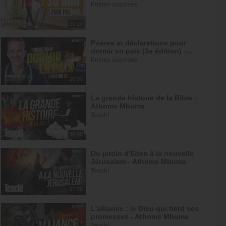
Prières inspirées
30:23
Prières et déclarations pour
dormir en paix (3e édition) -...
Prières inspirées
28:30
La grande histoire de la Bible -
Athoms Mbuma
Teach!
30:08
Du jardin d'Éden à la nouvelle
Jérusalem - Athoms Mbuma
Teach!
32:08
L'alliance : le Dieu qui tient ses
promesses - Athoms Mbuma
Teach!