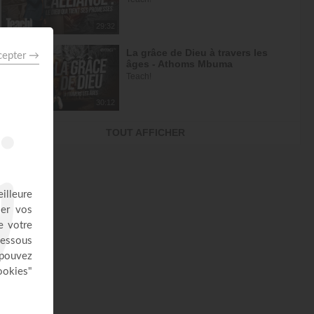
29:32
La grâce de Dieu à travers les
âges - Athoms Mbuma
Teach!
30:12
L'espérance de l'avenir selon
TOUT AFFICHER
Dieu - Athoms Mbuma
Teach!
30:49
Frittata à la Dee avec salade - Tu
n'es pas au contrôle mais c'est...
DEElicious
26:14
Avec Dieu, tu es condamné à
réussir - Yannis Gautier
Face à Face