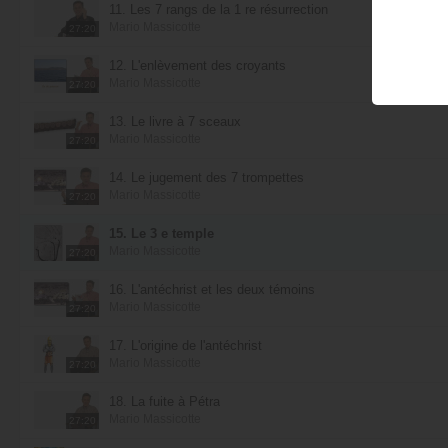
11. Les 7 rangs de la 1 re résurrection
Mario Massicotte
27:20
12. L'enlèvement des croyants
Mario Massicotte
27:20
13. Le livre à 7 sceaux
Mario Massicotte
27:20
14. Le jugement des 7 trompettes
Mario Massicotte
27:20
15. Le 3 e temple
Mario Massicotte
27:20
16. L'antéchrist et les deux témoins
Mario Massicotte
27:20
17. L'origine de l'antéchrist
Mario Massicotte
27:20
18. La fuite à Pétra
Mario Massicotte
27:20