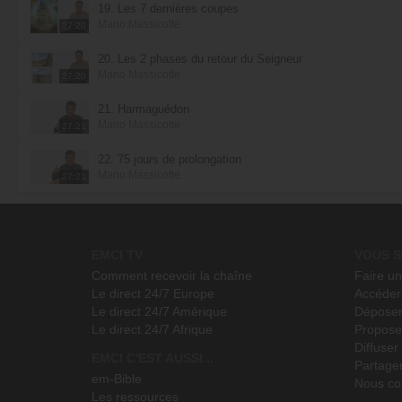
19. Les 7 dernières coupes
Mario Massicotte
27:20
20. Les 2 phases du retour du Seigneur
Mario Massicotte
27:20
21. Harmaguédon
Mario Massicotte
27:21
22. 75 jours de prolongation
Mario Massicotte
27:21
EMCI TV
VOUS S
Comment recevoir la chaîne
Faire u
Le direct 24/7 Europe
Accéder 
Le direct 24/7 Amérique
Déposer
Le direct 24/7 Afrique
Propose
Diffuse
EMCI C'EST AUSSI...
Partage
em-Bible
Nous co
Les ressources