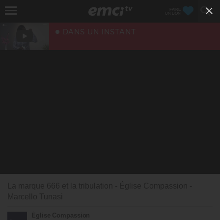
FAIRE
UN DON
DANS UN INSTANT
La marque 666 et la tribulation - Église Compassion -
Marcello Tunasi
Église Compassion