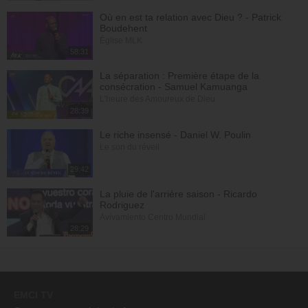
Où en est ta relation avec Dieu ? - Patrick
Boudehent
Église MLK
58:31
La séparation : Première étape de la
consécration - Samuel Kamuanga
L'heure des Amoureux de Dieu
28:39
Le riche insensé - Daniel W. Poulin
Le son du réveil
29:42
La pluie de l'arrière saison - Ricardo
Rodriguez
Avivamiento Centro Mundial
28:29
EMCI TV