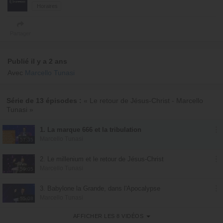
Horaires
Partager
Publié il y a 2 ans
Avec
Marcello Tunasi
Série de 13 épisodes :
« Le retour de Jésus-Christ - Marcello
Tunasi »
1. La marque 666 et la tribulation
Marcello Tunasi
57:35
2. Le millenium et le retour de Jésus-Christ
Marcello Tunasi
59:05
3. Babylone la Grande, dans l'Apocalypse
Marcello Tunasi
55:08
AFFICHER LES 8 VIDÉOS
4. Israël et la deuxième précipitation du dragon