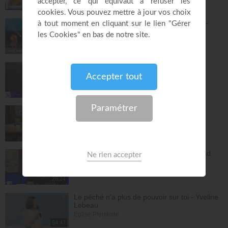
28:31
Le changement est nécessaire - partie 1 -
Joyce Meyer
Vivre pleinement sa vie !
26:25
Jésus, Roi d'amour ! - Dorothée Rajiah
Paris Centre Chrétien
56:50
Vous l'avez déjà - épisode 14 - Andrew
Wommack
La Vérité de l'Évangile
26:34
L'Epître aux Hébreux (épisode 29) - Ayyad
Zarif
Toute la Bible
28:24
Le péché n'a plus de pouvoir sur toi - Yveline
Lebeau
Église Plénitude
54:47