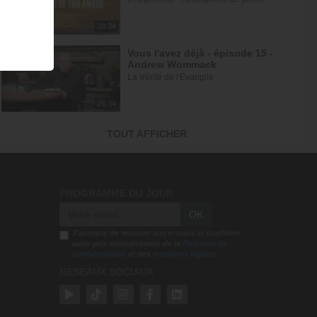
28:34
Vous l'avez déjà - épisode 15 -
Andrew Wommack
La Vérité de l'Évangile
26:34
L'Epître aux Hébreux (épisode 30)
TOUT AFFICHER
- Ayyad Zarif
Toute la Bible
23:31
PROGRAMME DU JOUR
Jésus et la dynamique
OK
prophétique - partie 2 - Franck...
Gospel Vision Center
J'accepte de recevoir vos e-mails et confirme
avoir pris connaissance de la
Politique de
confidentialité
et des
mentions légales
28:28
RÉSEAUX SOCIAUX
Réjouis-toi d'avance car ta
nouvelle saison est déjà écrite -...
En Eau Profonde