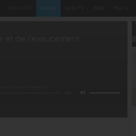
Direct 24/7
Replay
Grille TV
Bible
Plus
e et de l'exaucement
aucement (Marcel Kouamenan)
0:00