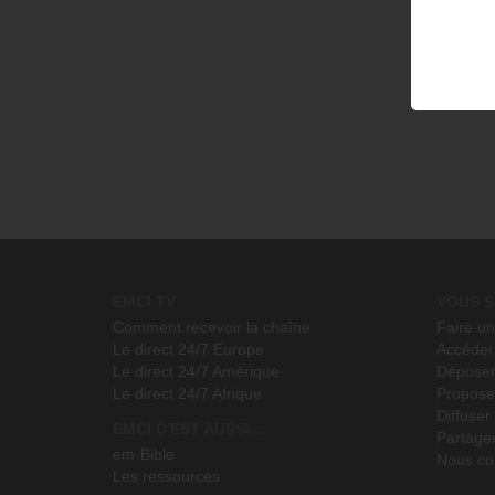
EMCI TV
VOUS S
Comment recevoir la chaîne
Faire u
Le direct 24/7 Europe
Accéder 
Le direct 24/7 Amérique
Déposer
Le direct 24/7 Afrique
Propose
Diffuse
EMCI C'EST AUSSI...
Partage
em-Bible
Nous co
Les ressources