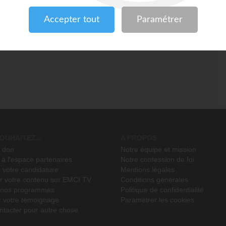
OUHAITEZ...
A PROPOS
n don
Notre équipe et mission
à l'espace partenaires
Notre confession de foi
 votre candidature
Mentions légales
r votre contenu sur EMCI TV
Conditions générales
r nos programmes
Politique de confidentialité
r votre témoignage
Paramétrer les cookies
ntacter pour autre chose