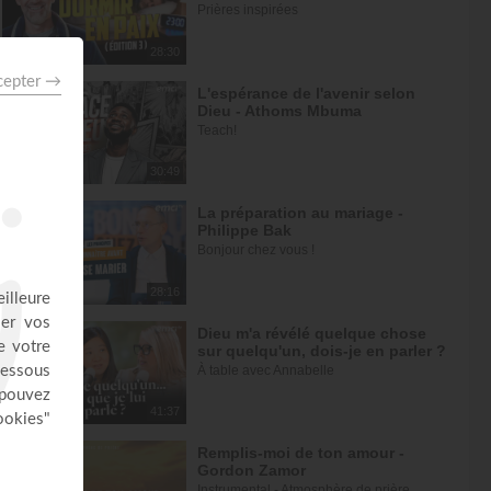
Prières inspirées
28:30
L'espérance de l'avenir selon
Dieu - Athoms Mbuma
Teach!
30:49
La préparation au mariage -
Philippe Bak
Bonjour chez vous !
28:16
Dieu m'a révélé quelque chose
sur quelqu'un, dois-je en parler ?
À table avec Annabelle
41:37
Remplis-moi de ton amour -
Gordon Zamor
Instrumental - Atmosphère de prière