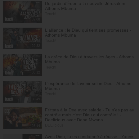
Du jardin d'Éden à la nouvelle Jérusalem -
Athoms Mbuma
Teach!
32:08
L'alliance : le Dieu qui tient ses promesses -
Athoms Mbuma
Teach!
29:32
La grâce de Dieu à travers les âges - Athoms
Mbuma
Teach!
30:12
L'espérance de l'avenir selon Dieu - Athoms
Mbuma
Teach!
30:49
Frittata à la Dee avec salade - Tu n'es pas au
contrôle mais c'est Dieu qui contrôle ! -
Deelicious avec Dena Mwana
DEElicious
26:14
Avec Dieu, tu es condamné à réussir - Yannis