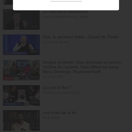
23:31
Le caractère transformé
Tout est possible avec Jésus
28:25
Noé, le serviteur fidèle - Daniel W. Poulin
Le son du réveil
29:27
Drogué et dealer, Dieu le trouve en prison-
Victime du racisme, Dieu efface sa haine -
Macy Domingo, Raymond Koffi
Le Club 700
28:38
Qui est le Roi ?
Chrétien Comme Christ
28:05
Les livres de la loi
MLK KIDS
23:13