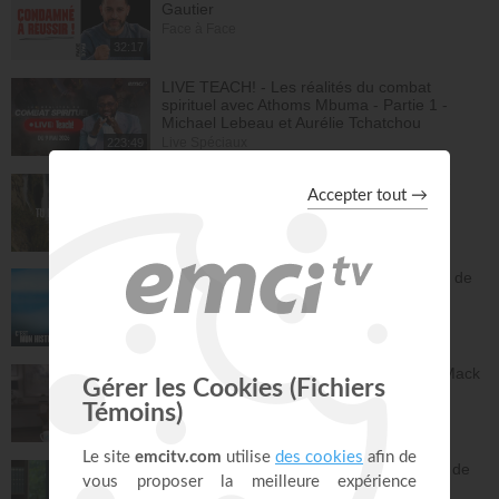
Gautier
Face à Face
32:17
LIVE TEACH! - Les réalités du combat
spirituel avec Athoms Mbuma - Partie 1 -
Michael Lebeau et Aurélie Tchatchou
Live Spéciaux
223:49
Tu es le Dieu qui guérit - Anne-Clémence
Rouffet, Gordon Zamor
Instrumental - Atmosphère de prière
28:34
Ancien membre de gang, Jésus m'a sorti de
la rue - Israël
C'est mon histoire
13:32
Dieu peut racheter tes erreurs - Audrey Mack
ZONE RAPHA
27:52
Vous pouvez compter sur les promesses de
Dieu - Bayless Conley