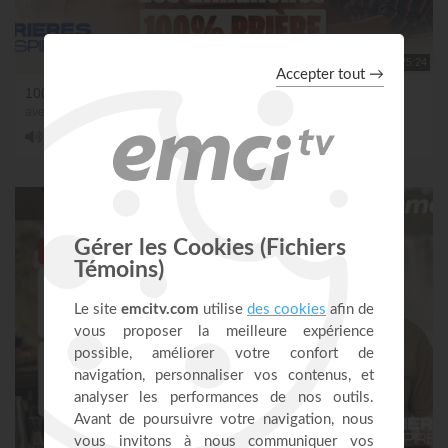
2:25:24
100% PRIÈRE - dimanche 2 août
avec Jérémy Sourdril
disponible en version audio