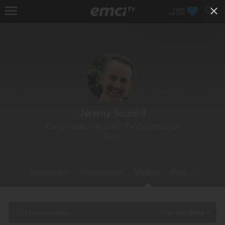
FAIRE
UN DON
Jérémy Sourdril
Co-fondateur de EMCI TV. Serviteur de
Dieu.
Biographie
Ressources
Vidéos
Plus
2741 ressources
Trier par
Date