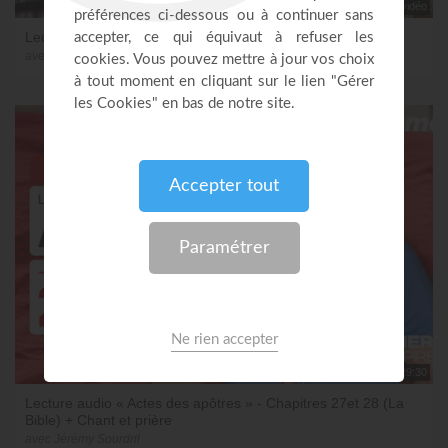
aucune vidéo
Lecture audio « Actes des apôtres »
avec Jérémy Sourdril
29:30
Lecture audio « Actes des apôtres » - Chapitres 27et 28 (La
Bible) + Chant et prière
avec Jérémy Sourdril