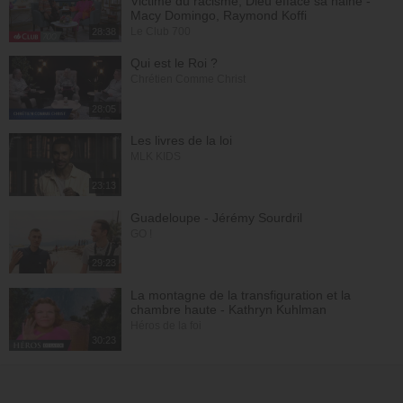
Victime du racisme, Dieu efface sa haine -
Macy Domingo, Raymond Koffi
Le Club 700
28:38
Qui est le Roi ?
Chrétien Comme Christ
28:05
Les livres de la loi
MLK KIDS
23:13
Guadeloupe - Jérémy Sourdril
GO !
29:23
La montagne de la transfiguration et la
chambre haute - Kathryn Kuhlman
Héros de la foi
30:23