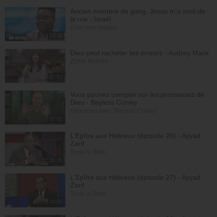
Ancien membre de gang, Jésus m'a sorti de
la rue - Israël
C'est mon histoire
13:32
Dieu peut racheter tes erreurs - Audrey Mack
ZONE RAPHA
27:52
Vous pouvez compter sur les promesses de
Dieu - Bayless Conley
Réponses avec "Bayless Conley"
27:02
L'Epître aux Hébreux (épisode 26) - Ayyad
Zarif
Toute la Bible
26:25
L'Epître aux Hébreux (épisode 27) - Ayyad
Zarif
Toute la Bible
24:55