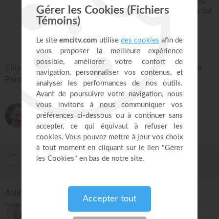
et ceci sur une chaine nationale. Profitez-en et faites-
en profiter vos amis ! Pour cela, cliquez ci-dessous sur
"EnseigneMoi sur Facebook". Vous pourrez alors
partager la vidéo du reportage en un clic !
Cliquez ici
pour en savoir plus sur l'église évangélique la
Porte Ouverte Chrétienne (POC) de Mulhouse.
Jérémy Sourdril
Serviteur de Dieu
Partager
Toggle Dropdown
Aujourd'hui sur EMCI TV
2500 PAS EN 30 MIN - Marche bien-être -
Jérémy Sourdril