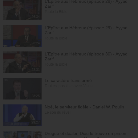
L'Epître aux Hébreux (épisode 28) - Ayyad
Zarif
Toute la Bible
26:34
L'Epître aux Hébreux (épisode 29) - Ayyad
Zarif
Toute la Bible
28:24
L'Epître aux Hébreux (épisode 30) - Ayyad
Zarif
Toute la Bible
23:31
Le caractère transformé
Tout est possible avec Jésus
28:25
Noé, le serviteur fidèle - Daniel W. Poulin
Le son du réveil
29:27
Drogué et dealer, Dieu le trouve en prison-