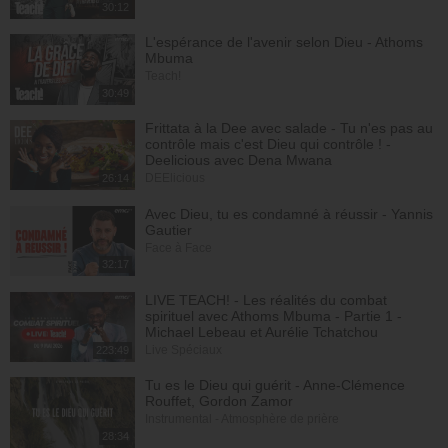
30:12
L'espérance de l'avenir selon Dieu - Athoms
Mbuma
Teach!
30:49
Frittata à la Dee avec salade - Tu n'es pas au
contrôle mais c'est Dieu qui contrôle ! -
Deelicious avec Dena Mwana
DEElicious
26:14
Avec Dieu, tu es condamné à réussir - Yannis
Gautier
Face à Face
32:17
LIVE TEACH! - Les réalités du combat
spirituel avec Athoms Mbuma - Partie 1 -
Michael Lebeau et Aurélie Tchatchou
Live Spéciaux
223:49
Tu es le Dieu qui guérit - Anne-Clémence
Rouffet, Gordon Zamor
Instrumental - Atmosphère de prière
28:34