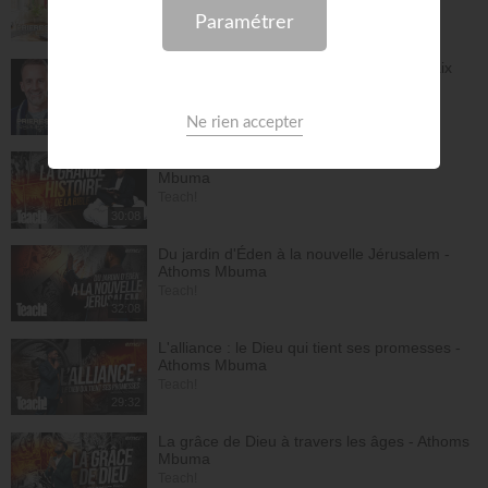
Prières inspirées
30:23
Prières et déclarations pour dormir en paix
(3e édition) - Jérémy Sourdril
Prières inspirées
28:30
La grande histoire de la Bible - Athoms
Mbuma
Teach!
30:08
Du jardin d'Éden à la nouvelle Jérusalem -
Athoms Mbuma
Teach!
32:08
L'alliance : le Dieu qui tient ses promesses -
Athoms Mbuma
Teach!
29:32
La grâce de Dieu à travers les âges - Athoms
Mbuma
Teach!