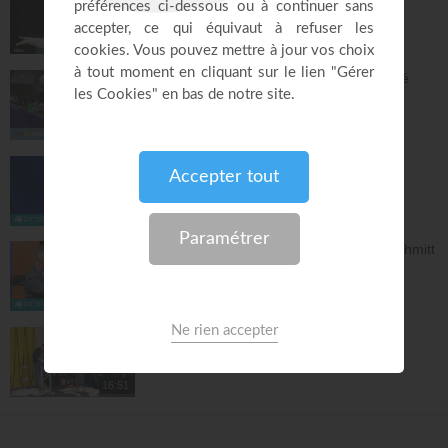
déjà écrite - Lilliane Sanogo
En Eau Profonde
57:52
Pourquoi tu dois être fière d'avoir accepté
Jésus ? - Raoul Wafo
Le Temple de la foi
53:05
Bethesda : Du désespoir à la grâce !
La Porte Ouverte Chrétienne
40:47
Notre identité en Christ - Samuel Peterschmitt
La Porte Ouverte Chrétienne
55:33
Nos actions ont des conséquences
NV Junior
16:51