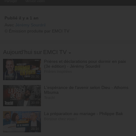
Partager
Version video
Publié il y a 1 an
Avec
Jérémy Sourdril
© Émission produite par EMCI TV
Toggle Dropdown
Aujourd'hui sur EMCI TV
Prières et déclarations pour dormir en paix
(3e édition) - Jérémy Sourdril
Prières inspirées
28:30
L'espérance de l'avenir selon Dieu - Athoms
Mbuma
Teach!
30:49
La préparation au mariage - Philippe Bak
Bonjour chez vous !
28:16