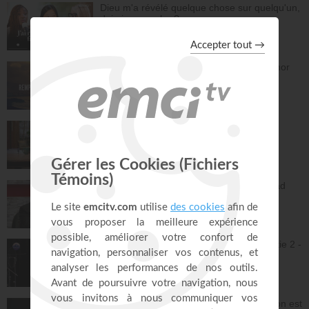
Dieu m'a révélé quelque chose sur quelqu'un,
dois-je en parler ?
À table avec Annabelle
41:37
Remplis-moi de ton amour - Gordon Zamor
Instrumental - Atmosphère de prière
28:34
Vous l'avez déjà - épisode 15 - Andrew
Wommack
La Vérité de l'Évangile
26:34
L'Epître aux Hébreux (épisode 30) - Ayyad
Zarif
Toute la Bible
23:31
Jésus et la dynamique prophétique - partie 2 -
Franck Alexandre
Gospel Vision Center
28:28
Réjouis-toi d'avance car ta nouvelle saison est