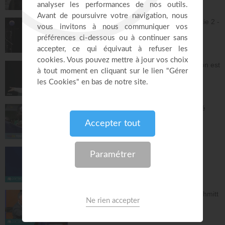
23:31
Jésus et la dynamique prophétique - partie 2 -
Franck Alexandre
Gospel Vision Center
28:28
Réjouis-toi d'avance car ta nouvelle saison est
déjà écrite - Lilliane Sanogo
En Eau Profonde
57:52
Pourquoi tu dois être fière d'avoir accepté
Jésus ? - Raoul Wafo
Le Temple de la foi
53:05
Bethesda : Du désespoir à la grâce !
La Porte Ouverte Chrétienne
40:47
Notre identité en Christ - Samuel Peterschmitt
La Porte Ouverte Chrétienne
55:33