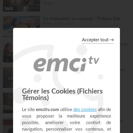
Teach!
30:49
La préparation au mariage - Philippe Bak
Bonjour chez vous !
28:16
Dieu m'a révélé quelque chose sur quelqu'un,
dois-je en parler ?
À table avec Annabelle
41:37
Remplis-moi de ton amour - Gordon Zamor
Instrumental - Atmosphère de prière
28:34
Vous l'avez déjà - épisode 15 - Andrew
Wommack
La Vérité de l'Évangile
26:34
L'Epître aux Hébreux (épisode 30) - Ayyad
Zarif
Toute la Bible