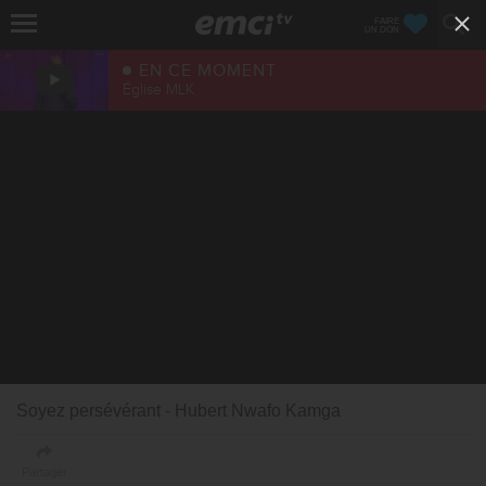
FAIRE
UN DON
EN CE MOMENT
Église MLK
Soyez persévérant - Hubert Nwafo Kamga
Partager