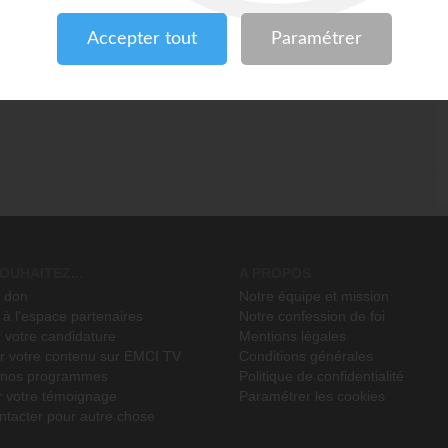
OUHAITEZ...
A PROPOS
n don
Notre équipe et mission
à l'espace partenaires
Notre confession de foi
 votre candidature
Mentions légales
r votre contenu sur EMCI TV
Conditions générales
r nos programmes
Politique de confidentialité
r votre témoignage
Paramétrer les cookies
ntacter pour autre chose