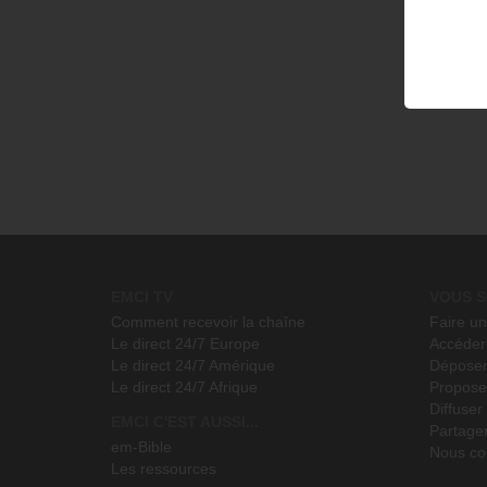
EMCI TV
VOUS S
Comment recevoir la chaîne
Faire u
Le direct 24/7 Europe
Accéder 
Le direct 24/7 Amérique
Déposer
Le direct 24/7 Afrique
Propose
Diffuse
EMCI C'EST AUSSI...
Partage
em-Bible
Nous co
Les ressources