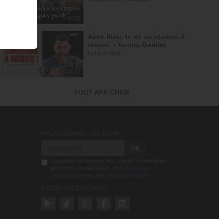
43:53
Avec Dieu, tu es condamné à
réussir - Yannis Gautier
Face à Face
32:17
Tu es le Dieu qui guérit - Anne-
TOUT AFFICHER
Clémence Rouffet, Gordon Zamor
Instrumental - Atmosphère de prière
28:34
PROGRAMME DU JOUR
Ce que l'esprit dit aux églises -
OK
Partie 4 - Mario Massicotte
Pain de vie
J'accepte de recevoir vos e-mails et confirme
avoir pris connaissance de la
Politique de
confidentialité
et des
mentions légales
28:31
RÉSEAUX SOCIAUX
Honorer les leaders - John Bevere
John Bevere