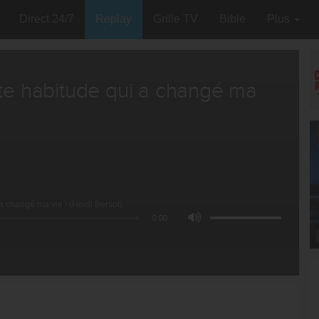
Direct 24/7
Replay
Grille TV
Bible
Plus
tte habitude qui a changé ma
 a changé ma vie ! (Heidi Bersot)
0:00