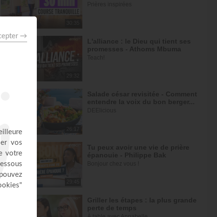
Prières inspirées
30:35
L'alliance : le Dieu qui tient ses
promesses - Athoms Mbuma
Teach!
29:32
Salade césar revisitée - Comment
entendre la voix du bon berger...
DEElicious
26:17
Tu peux avoir une vie de prière
épanouie - Philippe Bak
Bonjour chez vous !
29:45
Griller les étapes : la plus grande
perte de temps
À table avec Annabelle