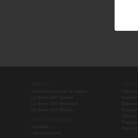
jeûne, un live event d'unité intitulé : « Jeûne et prière - Levons-
sur internet et satellites, ce mercredi 25 mars à 21h (heure de Par
Avec
Gwen Dressaire
© Émission produite par EMCI TV
EMCI TV
VOUS S
Comment recevoir la chaîne
Faire u
Le direct 24/7 Europe
Accéder 
Le direct 24/7 Amérique
Déposer
Le direct 24/7 Afrique
Propose
Diffuse
EMCI C'EST AUSSI...
Partage
em-Bible
Nous co
Les ressources