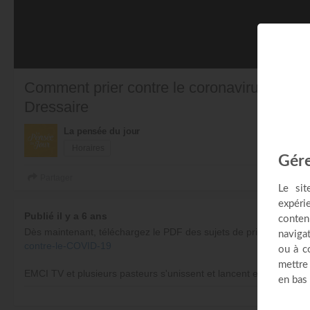
Comment prier contre le coronavirus ? - L
Dressaire
La pensée du jour
Horaires
Partager
Publié il y a 6 ans
Dès maintenant, téléchargez le PDF des sujets de prière pour les 
contre-le-COVID-19
EMCI TV et plusieurs pasteurs s'unissent et lancent ensemble un 
la prière, les mercredi 25, jeudi 26 et vendredi 27 mars. Nous invi
PL
à ce mouvement de solidarité dans la prière en vous connectant