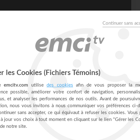
a pensée du jour - Gwen
3 jours de jeûne et prière :
https://tinyurl.com/Levons-nous-
appel à l'Église francophone à passer 3 jours dans le jeûne et
tons tous les croyants et tous les leaders d'églises à se joindre
US
 sur www.levons-nous.com. Pour notre première journée de