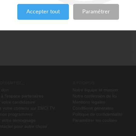
nous contre le Coronavirus ! », sera diffusé en direct sur EMCI TV
is).
OUHAITEZ...
A PROPOS
n don
Notre équipe et mission
à l'espace partenaires
Notre confession de foi
 votre candidature
Mentions légales
r votre contenu sur EMCI TV
Conditions générales
r nos programmes
Politique de confidentialité
r votre témoignage
Paramétrer les cookies
ntacter pour autre chose