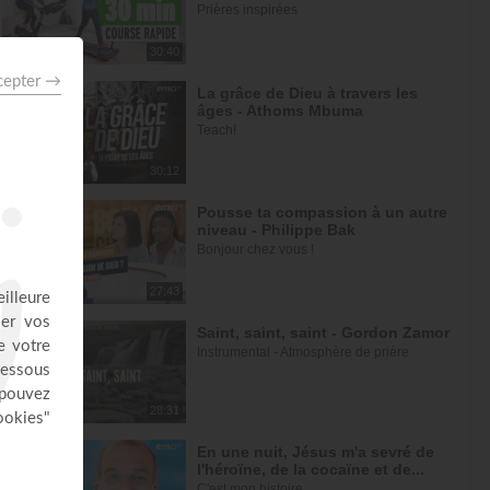
Prières inspirées
30:40
La grâce de Dieu à travers les
âges - Athoms Mbuma
Teach!
30:12
Pousse ta compassion à un autre
niveau - Philippe Bak
Bonjour chez vous !
27:43
Saint, saint, saint - Gordon Zamor
Instrumental - Atmosphère de prière
28:31
En une nuit, Jésus m'a sevré de
l'héroïne, de la cocaïne et de...
C'est mon histoire