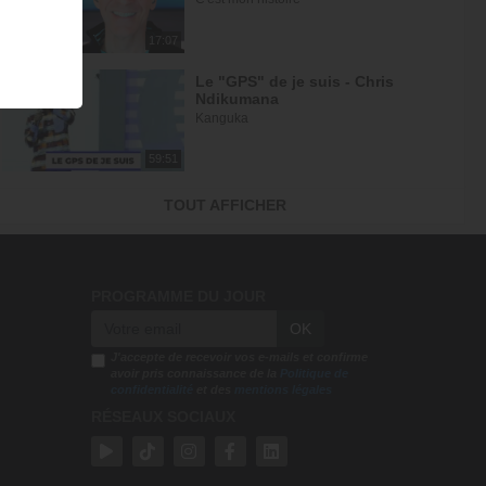
17:07
Le "GPS" de je suis - Chris
Ndikumana
Kanguka
59:51
Dieu peut racheter tes erreurs -
TOUT AFFICHER
Audrey Mack
ZONE RAPHA
27:52
PROGRAMME DU JOUR
Ce que l'esprit dit aux églises -
OK
Partie 4 - Mario Massicotte
Pain de vie
J'accepte de recevoir vos e-mails et confirme
avoir pris connaissance de la
Politique de
confidentialité
et des
mentions légales
28:31
RÉSEAUX SOCIAUX
Le changement est nécessaire -
partie 1 - Joyce Meyer
Vivre pleinement sa vie !