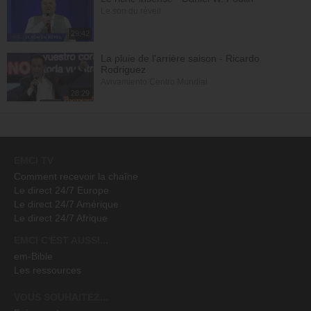
Le son du réveil
29:42
La pluie de l'arrière saison - Ricardo
Rodriguez
Avivamiento Centro Mundial
28:29
EMCI TV
Comment recevoir la chaîne
Le direct 24/7 Europe
Le direct 24/7 Amérique
Le direct 24/7 Afrique
EMCI C'EST AUSSI...
em-Bible
Les ressources
VOUS SOUHAITEZ...