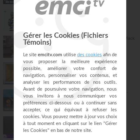
17:07
Le "GPS" de je suis - Chris Ndikumana
Kanguka
59:51
Dieu peut racheter tes erreurs - Audrey Mack
ZONE RAPHA
27:52
Ce que l'esprit dit aux églises - Partie 4 -
Mario Massicotte
Pain de vie
28:31
Le changement est nécessaire - partie 1 -
Joyce Meyer
Vivre pleinement sa vie !
26:25
Jésus, Roi d'amour ! - Dorothée Rajiah
Paris Centre Chrétien
56:50