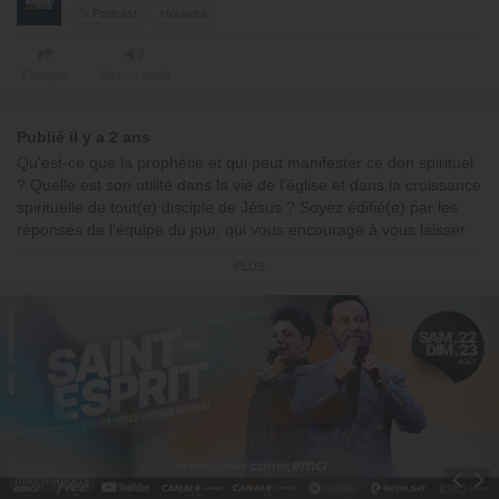
Podcast
Horaires
Partager
Version audio
Publié il y a 2 ans
Qu'est-ce que la prophétie et qui peut manifester ce don spirituel
? Quelle est son utilité dans la vie de l'église et dans la croissance
spirituelle de tout(e) disciple de Jésus ? Soyez édifié(e) par les
réponses de l'équipe du jour, qui vous encourage à vous laisser
conduire par le Saint-Esprit dans la manifestation des dons
PLUS
spirituels.
00:00:00 : Bande-annonce LIVE SPÉCIAL
00:01:14 : Début de l'émission
00:02:48 : Pensée du jour : « Quelles sont les étapes de la
manifestation d'une prophétie ? »
00:15:46 : Réponse d'expert : « Les étapes pour la manifestation
d'une prophétie »
Avec
Freddy KOYAMBA
Informations
© Émission produite par EMCI TV