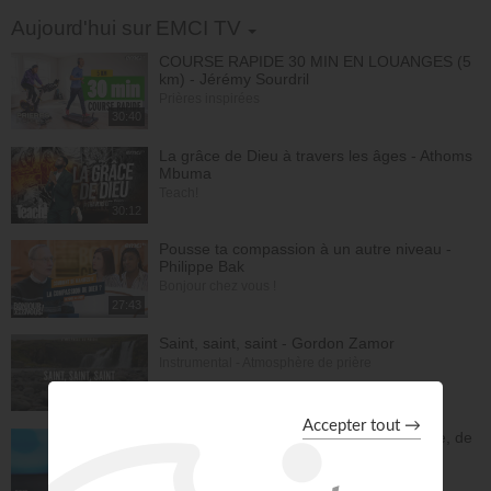
Toggle Dropdown
Aujourd'hui sur EMCI TV
COURSE RAPIDE 30 MIN EN LOUANGES (5
km) - Jérémy Sourdril
Prières inspirées
30:40
La grâce de Dieu à travers les âges - Athoms
Mbuma
Teach!
30:12
Pousse ta compassion à un autre niveau -
Philippe Bak
Bonjour chez vous !
27:43
Saint, saint, saint - Gordon Zamor
Instrumental - Atmosphère de prière
28:31
En une nuit, Jésus m'a sevré de l'héroïne, de
la cocaïne et de l'alcool - Éric Merkantia
C'est mon histoire