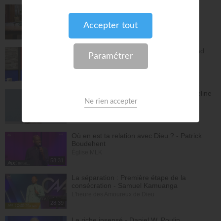
Vous l'avez déjà - épisode 14 - Andrew
Wommack
La Vérité de l'Évangile
26:34
L'Epître aux Hébreux (épisode 29) - Ayyad
Zarif
Toute la Bible
28:24
Le péché n'a plus de pouvoir sur toi - Yveline
Lebeau
Église Plénitude
54:47
Où en est ta relation avec Dieu ? - Patrick
Boudehent
Église MLK
58:31
La séparation : Première étape de la
consécration - Samuel Kamuanga
L'heure des Amoureux de Dieu
28:39
Le riche insensé - Daniel W. Poulin