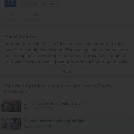
Podcast
Horaires
Partager
Version audio
Publié il y a 1 an
As-tu perdu ta soif de Dieu ? Il y a des saisons où notre relation
avec Dieu semble plus distante. Dans cet épisode, découvre avec
nous comment raviver ton premier amour à travers l'exemple du
roi David. Jérémy reçoit le pasteur Freddy qui te partage des clés
puissantes pour retrouver cette intimité avec Dieu que tu as peut-
PLUS
être perdue. Laisse le Saint-Esprit déborder à nouveau dans ta
vie et restaurer cette soif spirituelle !
Série de 6 épisodes :
« Aller à un autre niveau - Freddy
KOYAMBA »
00:00:00 : Début de l'émission
00:01:37 : Pensée du jour : "David, le roi assoiffé de Dieu"
00:06:08 : Chant
1. Pourquoi avoir le coeur de Dieu ?
Freddy KOYAMBA
00:11:30 : Encouragement
33:47
00:23:14 : Prière
2. Les bienfaits de la soif de Dieu
00:26:21 : Chant
Freddy KOYAMBA
Avec
Freddy KOYAMBA
31:25