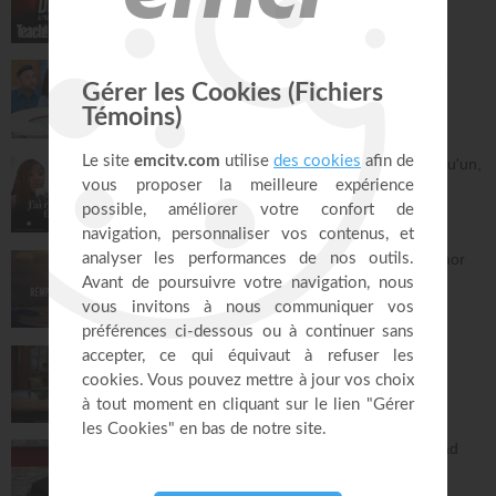
Teach!
30:49
La préparation au mariage - Philippe Bak
Bonjour chez vous !
28:16
Dieu m'a révélé quelque chose sur quelqu'un,
dois-je en parler ?
À table avec Annabelle
41:37
Remplis-moi de ton amour - Gordon Zamor
Instrumental - Atmosphère de prière
28:34
Vous l'avez déjà - épisode 15 - Andrew
Wommack
La Vérité de l'Évangile
26:34
L'Epître aux Hébreux (épisode 30) - Ayyad
Zarif
Toute la Bible