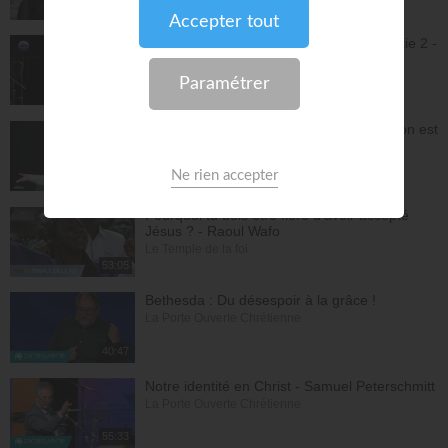
23:31
Jésus et la dynamique prophétique - partie 2 -
Franck Alexandre
Gospel Vision Center
28:28
Réjouis-toi d'avance car ta nouvelle saison est
déjà écrite - Lilliane Sanogo
En Eau Profonde
57:52
Pourquoi tu dois être fière d'avoir accepté
Jésus ? - Raoul Wafo
Le Temple de la foi
53:05
Bethesda : Du désespoir à la grâce !
La Porte Ouverte Chrétienne
40:47
Notre identité en Christ - Samuel Peterschmitt
La Porte Ouverte Chrétienne
55:33