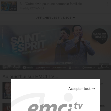
© Émission produite par EMCI TV
3. L'Ordre divin pour une harmonie familiale
Freddy KOYAMBA
30:56
AFFICHER LES 6 VIDÉOS
4. Vaincre le découragement
Freddy KOYAMBA
31:13
5. Guérir des blessures intérieures
Freddy KOYAMBA
30:26
6. 100% Prière - dimanche 02 février
Jérémy Sourdril
60:40
Informations
Toggle Dropdown
Aujourd'hui sur EMCI TV
Prières et déclarations pour dormir en paix
(3e édition) - Jérémy Sourdril
Prières inspirées
28:30
L'espérance de l'avenir selon Dieu - Athoms
Mbuma