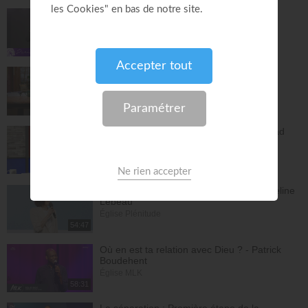
Jésus, Roi d'amour ! - Dorothée Rajiah
Paris Centre Chrétien
56:50
Vous l'avez déjà - épisode 14 - Andrew
Wommack
La Vérité de l'Évangile
26:34
L'Epître aux Hébreux (épisode 29) - Ayyad
Zarif
Toute la Bible
28:24
Le péché n'a plus de pouvoir sur toi - Yveline
Lebeau
Église Plénitude
54:47
Où en est ta relation avec Dieu ? - Patrick
Boudehent
Église MLK
58:31