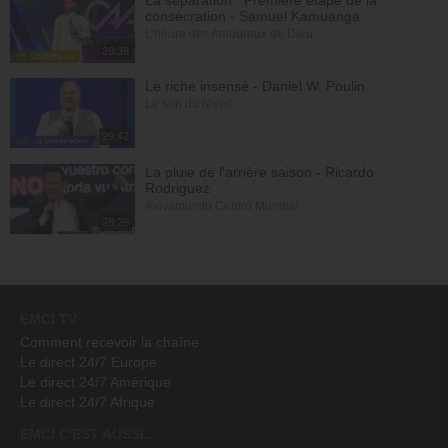
La séparation : Première étape de la
consécration - Samuel Kamuanga
L'heure des Amoureux de Dieu
28:39
Le riche insensé - Daniel W. Poulin
Le son du réveil
29:42
La pluie de l'arrière saison - Ricardo
Rodriguez
Avivamiento Centro Mundial
28:29
EMCI TV
Comment recevoir la chaîne
Le direct 24/7 Europe
Le direct 24/7 Amérique
Le direct 24/7 Afrique
EMCI C'EST AUSSI...