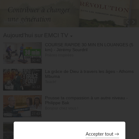
Informations
Toggle Dropdown
Aujourd'hui sur EMCI TV
COURSE RAPIDE 30 MIN EN LOUANGES (5
km) - Jérémy Sourdril
Prières inspirées
30:40
La grâce de Dieu à travers les âges - Athoms
Mbuma
Teach!
30:12
Pousse ta compassion à un autre niveau -
Philippe Bak
Bonjour chez vous !
27:43
Saint, saint, saint - Gordon Zamor
Instrumental - Atmosphère de prière