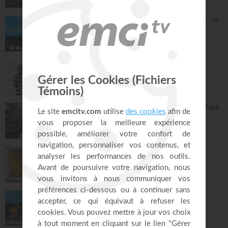
28:31
En une nuit, Jésus m'a sevré de l'héroïne, de
la cocaïne et de l'alcool - Éric Merkantia
C'est mon histoire
17:07
Le "GPS" de je suis - Chris Ndikumana
Kanguka
59:51
Dieu peut racheter tes erreurs - Audrey Mack
ZONE RAPHA
27:52
Ce que l'esprit dit aux églises - Partie 4 -
Mario Massicotte
Pain de vie
28:31
Le changement est nécessaire - partie 1 -
Joyce Meyer
Vivre pleinement sa vie !
26:25