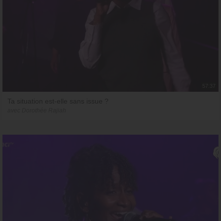
57:37
Ta situation est-elle sans issue ?
avec Dorothée Rajiah