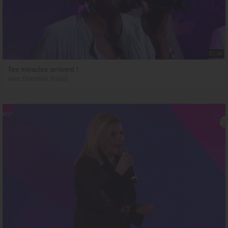
57:36
Tes miracles arrivent !
avec Dorothée Rajiah