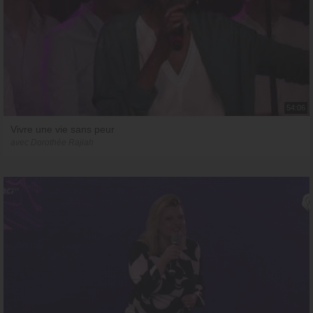
54:06
Vivre une vie sans peur
avec Dorothée Rajiah