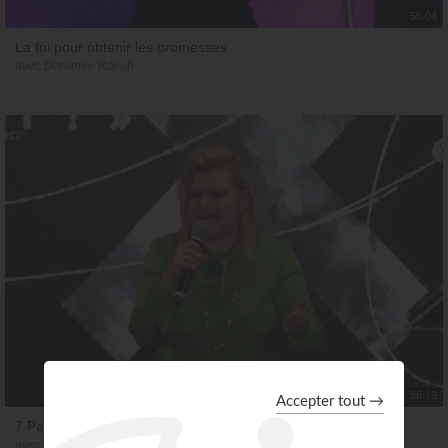
56:04
La foi pour obtenir les promesses
avec Dorothée Rajiah
56:19
7 Paroles de Satan
avec Dorothée Rajiah