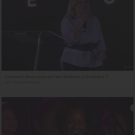
59:54
Comment Jésus nous sort des ténèbres à la lumière ?
avec Dorothée Rajiah