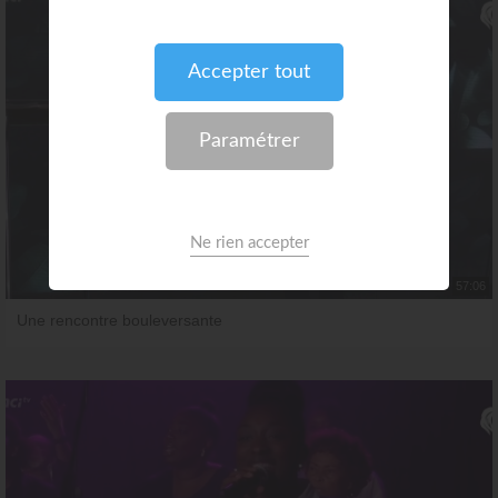
57:06
Une rencontre bouleversante