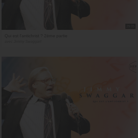
29:05
Qui est l'antichrist ? 2ème partie
avec Jimmy Swaggart