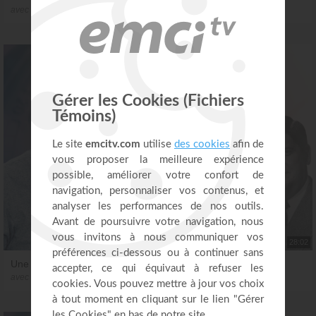
avec Jimmy Swaggart et Frank Poulin
28:02
Une grande famille
avec Jack Coe et Frank Poulin