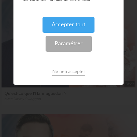
28:29
Qu'est-ce que l'Harmaguédon ?
avec Jimmy Swaggart