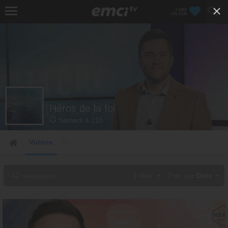
FAIRE
UN DON
Héros de la foi
Samedi à 21h
Vidéos
42 ressources
Filtrer
Trier par
Date