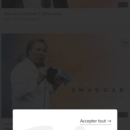
28:47
Qui est l'antichrist ? 1ère partie
avec Jimmy Swaggart
27:34
Le baptême dans le Saint-Esprit est réel ! - Jimmy Swaggart -
Héros de la foi