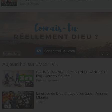
Daniel Décary
Liens vers des répertoires de conseillers —
43:51
🇨🇦 Canada : reseau-ctra.com/repertoire.php
🇪🇺 Europe : lahoulette.be/trouver-un-psychologue
Avec
Daniel Décary
Informations
Toggle Dropdown
Aujourd'hui sur EMCI TV
COURSE RAPIDE 30 MIN EN LOUANGES (5
km) - Jérémy Sourdril
Prières inspirées
30:40
La grâce de Dieu à travers les âges - Athoms
Mbuma
Teach!
30:12