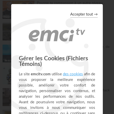
Pousse ta compassion à un autre niveau -
Philippe Bak
Bonjour chez vous !
27:43
Saint, saint, saint - Gordon Zamor
Instrumental - Atmosphère de prière
28:31
En une nuit, Jésus m'a sevré de l'héroïne, de
la cocaïne et de l'alcool - Éric Merkantia
C'est mon histoire
17:07
Le "GPS" de je suis - Chris Ndikumana
Kanguka
59:51
Dieu peut racheter tes erreurs - Audrey Mack
ZONE RAPHA
27:52
Ce que l'esprit dit aux églises - Partie 4 -