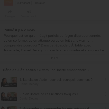
Podcast
Horaires
Partager
Version audio
Publié il y a 2 mois
Pourquoi est-ce qu'on réagit parfois de façon disproportionnée,
qu'on se ferme, qu'on attaque ou qu'on fuit sans vraiment
comprendre pourquoi ? Dans cet épisode d'À Table avec
Annabelle, Daniel Décary nous aide à reconnaître et comprendre
les mécanismes de défense, ces réflexes intérieurs que l'on
PLUS
développe pour se protéger de la douleur.
On explore comment ces mécanismes se mettent en place,
Série de 3 épisodes :
« Vers une liberté émotionnelle »
comment ils se manifestent dans nos relations et notre quotidien,
et pourquoi les identifier est une première étape essentielle vers
1. La relation d'aide : pour qui, pourquoi, comment ?
la liberté et la guérison. Une conversation qui invite à se regarder
Daniel Décary
44:51
avec lucidité, sans se juger.
2. Sois libérée de ces relations toxiques !
Est-ce que tu reconnais certains de ces mécanismes dans ta
Daniel Décary
41:13
propre vie ? Dis-le nous en commentaire.
3. Apprendre à comprendre tes mécanismes de défense !