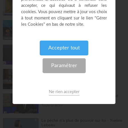
Mario Massicotte
Pain de vie
28:31
Le changement est nécessaire - partie 1 -
Joyce Meyer
Vivre pleinement sa vie !
26:25
Jésus, Roi d'amour ! - Dorothée Rajiah
Paris Centre Chrétien
56:50
Vous l'avez déjà - épisode 14 - Andrew
Wommack
La Vérité de l'Évangile
26:34
L'Epître aux Hébreux (épisode 29) - Ayyad
Zarif
Toute la Bible
28:24
Le péché n'a plus de pouvoir sur toi - Yveline
Lebeau