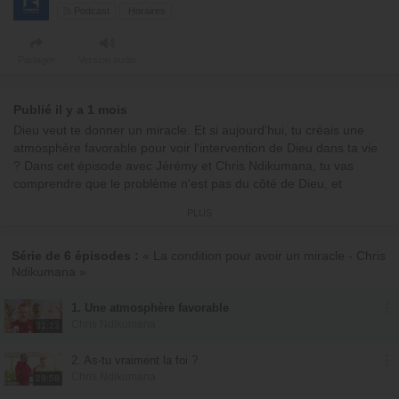
Podcast
Horaires
Partager
Version audio
Publié il y a 1 mois
Dieu veut te donner un miracle. Et si aujourd'hui, tu créais une
atmosphère favorable pour voir l'intervention de Dieu dans ta vie
? Dans cet épisode avec Jérémy et Chris Ndikumana, tu vas
comprendre que le problème n'est pas du côté de Dieu, et
apprendre à commence à louer Dieu malgré les problèmes.
PLUS
Ouvre ta bouche et donne un sacrifice de louange tous les jours !
00:00:00 : Début de l'émission
Série de 6 épisodes :
« La condition pour avoir un miracle - Chris
Ndikumana »
00:00:45 : Chant
00:05:18 : Pensée du jour : "La condition pour avoir un miracle"
00:09:08 : Chant
1. Une atmosphère favorable
Chris Ndikumana
00:11:24 : Encouragement
31:22
00:20:37 : Prière
2. As-tu vraiment la foi ?
Avec
Chris Ndikumana
Chris Ndikumana
29:58
© Émission produite par EMCI TV