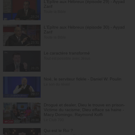
L'Epître aux Hébreux (épisode 29) - Ayyad
Zarif
Toute la Bible
28:24
L'Epître aux Hébreux (épisode 30) - Ayyad
Zarif
Toute la Bible
23:31
Le caractère transformé
Tout est possible avec Jésus
28:25
Noé, le serviteur fidèle - Daniel W. Poulin
Le son du réveil
29:27
Drogué et dealer, Dieu le trouve en prison-
Victime du racisme, Dieu efface sa haine -
Macy Domingo, Raymond Koffi
Le Club 700
28:38
Qui est le Roi ?