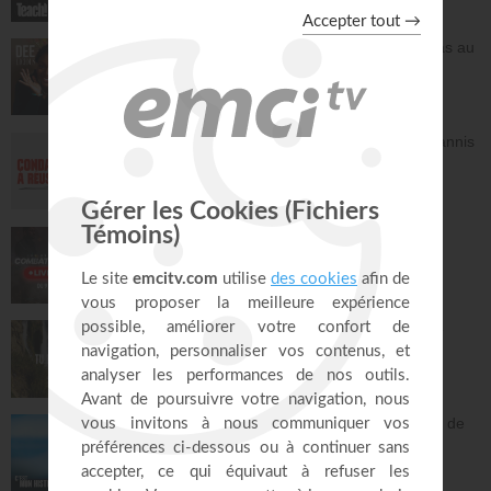
30:49
Frittata à la Dee avec salade - Tu n'es pas au
contrôle mais c'est Dieu qui contrôle ! -
Deelicious avec Dena Mwana
DEElicious
26:14
Avec Dieu, tu es condamné à réussir - Yannis
Gautier
Face à Face
32:17
LIVE TEACH! - Les réalités du combat
spirituel avec Athoms Mbuma - Partie 1 -
Michael Lebeau et Aurélie Tchatchou
Live Spéciaux
223:49
Tu es le Dieu qui guérit - Anne-Clémence
Rouffet, Gordon Zamor
Instrumental - Atmosphère de prière
28:34
Ancien membre de gang, Jésus m'a sorti de
la rue - Israël
C'est mon histoire
13:32