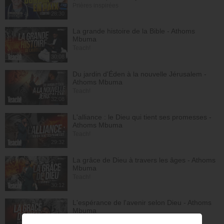
Prières inspirées
28:30
La grande histoire de la Bible - Athoms
Mbuma
Teach!
30:08
Du jardin d'Éden à la nouvelle Jérusalem -
Athoms Mbuma
Teach!
32:08
L'alliance : le Dieu qui tient ses promesses -
Athoms Mbuma
Teach!
29:32
La grâce de Dieu à travers les âges - Athoms
Mbuma
Teach!
30:12
L'espérance de l'avenir selon Dieu - Athoms
Mbuma
Teach!