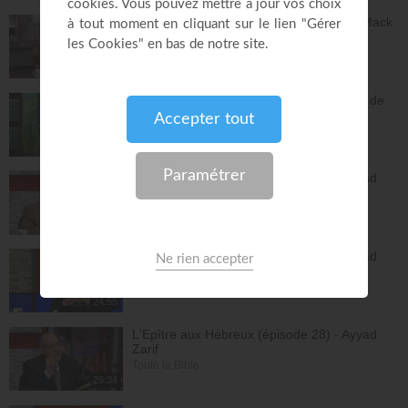
Dieu peut racheter tes erreurs - Audrey Mack
ZONE RAPHA
27:52
Vous pouvez compter sur les promesses de
Dieu - Bayless Conley
Réponses avec "Bayless Conley"
27:02
L'Epître aux Hébreux (épisode 26) - Ayyad
Zarif
Toute la Bible
26:25
L'Epître aux Hébreux (épisode 27) - Ayyad
Zarif
Toute la Bible
24:55
L'Epître aux Hébreux (épisode 28) - Ayyad
Zarif
Toute la Bible
26:34