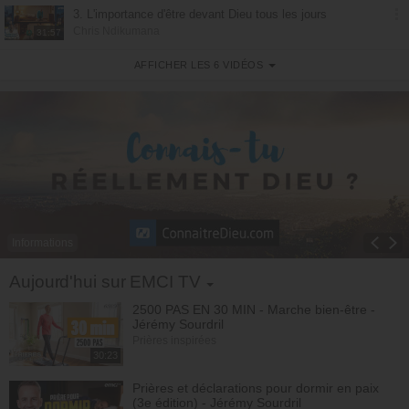
3. L'importance d'être devant Dieu tous les jours
Chris Ndikumana
31:57
AFFICHER LES 6 VIDÉOS
4. Veillez et priez
Chris Ndikumana
31:42
5. Un sacrifice de louange
Chris Ndikumana
31:07
6. 100% PRIÈRE - dimanche 5 juillet
Chris Ndikumana
69:01
Informations
Toggle Dropdown
Aujourd'hui sur EMCI TV
2500 PAS EN 30 MIN - Marche bien-être -
Jérémy Sourdril
Prières inspirées
30:23
Prières et déclarations pour dormir en paix
(3e édition) - Jérémy Sourdril