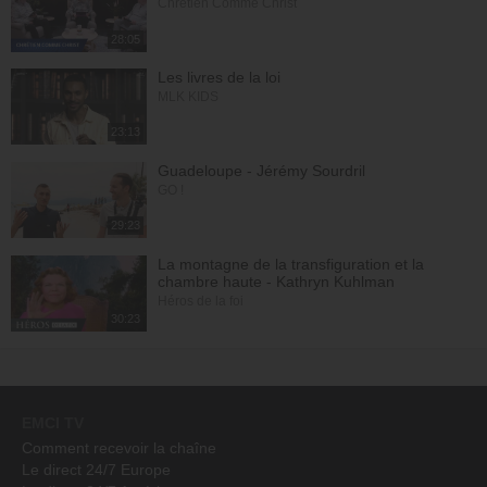
Chrétien Comme Christ
28:05
Les livres de la loi
MLK KIDS
23:13
Guadeloupe - Jérémy Sourdril
GO !
29:23
La montagne de la transfiguration et la
chambre haute - Kathryn Kuhlman
Héros de la foi
30:23
EMCI TV
Comment recevoir la chaîne
Le direct 24/7 Europe