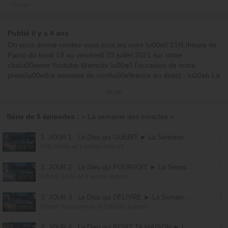
Partager
Publié il y a 4 ans
On vous donne rendez-vous tous les soirs \u00e0 21H (heure de
Paris) du lundi 19 au vendredi 23 juillet 2021 sur notre
cha\u00eene Youtube @emcitv \u00e0 l'occasion de notre
premi\u00e8re semaine de conf\u00e9rence en direct : \u00ab La
Semaine des Miracles \u00bb. Nous croyons qu'il y aura un ciel
PLUS
ouvert tout au long de cette conf\u00e9rence et nous prions que
le Seigneur J\u00e9sus fasse un miracle dans votre vie et celle
de vos proches ! Attendez-vous \u00e0 Dieu car le Seigneur a lui-
Série de 5 épisodes :
« La semaine des miracles »
m\u00eame dit : \u00ab Tout est possible \u00e0 celui qui croit.
\u00bb. Tous les jours, nous aurons un temps de louange avec
1. JOUR 1 : Le Dieu qui GUÉRIT ► La Semaine des Miracles (Avec Fofy Ndelo)
Jean-Jean, Gordon, Anne-Cl\u00e9mence, suivi d'un temps de
Fofy Ndelo et 3 autres auteurs
154:55
pr\u00e9dications avec nos invit\u00e9s sp\u00e9ciaux et les
animateurs.
2. JOUR 2 : Le Dieu qui POURVOIT ► La Semaine des Miracles (Avec Elhadj Diallo)
Elhadj Diallo et 3 autres auteurs
153:30
#emcitv #LaSemaineDesMiracles #D\u00e9livrance
3. JOUR 3 : Le Dieu qui DÉLIVRE ► La Semaine des Miracles (Avec Marcel Kouamenan)
Marcel Kouamenan et 3 autres auteurs
-----------------------------------------------------
168:05
1- Le programme de la semaine :
4. JOUR 4 : Le Dieu qui BÉNIT TA MAISON ► La Semaine des Miracles (avec Athoms et Nadège Mbuma)