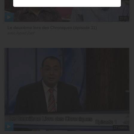
22:01
Le deuxième livre des Chroniques (épisode 11)
avec Ayyad Zarif
17 vidéos