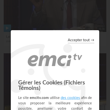
25:36
Le livre de Néhémie (épisode 11)
avec Ayyad Zarif