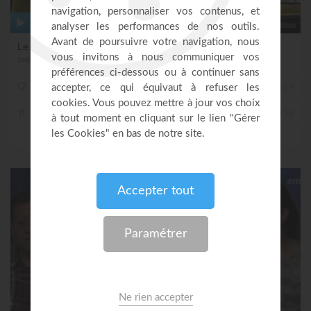
12 vidéos
Le livre de Néhémie
avec Ayyad Zarif
12.
Le livre de Néhémie (épisode 12)
26:14
11.
Le livre de Néhémie (épisode 11)
25:36
PLUS