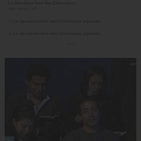
Le deuxième livre des Chroniques
avec Ayyad Zarif
17.
Le deuxième livre des Chroniques (épisode 17)
26:11
16.
Le deuxième livre des Chroniques (épisode 16)
24:13
PLUS