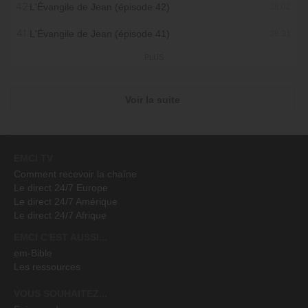
42.
L'Évangile de Jean (épisode 42)
28:02
41.
L'Évangile de Jean (épisode 41)
28:31
PLUS
Voir la suite
EMCI TV
Comment recevoir la chaîne
Le direct 24/7 Europe
Le direct 24/7 Amérique
Le direct 24/7 Afrique
EMCI C'EST AUSSI...
em-Bible
Les ressources
VOUS SOUHAITEZ...