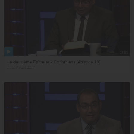
25:03
La deuxième Epître aux Corinthiens (épisode 10)
avec Ayyad Zarif