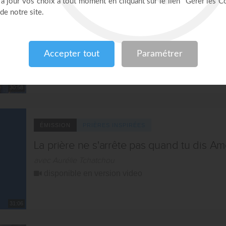
ÉMISSION
PRIÈRES INSPIRÉES
Les erreurs qui bloquent ta prière !
avec Aurélie Tchatchou
disponible en version audio
30:58
ÉMISSION
PRIÈRES INSPIRÉES
La prière ne s'arrête pas quand tu dis Am
avec Aurélie Tchatchou
disponible en version video
31:06