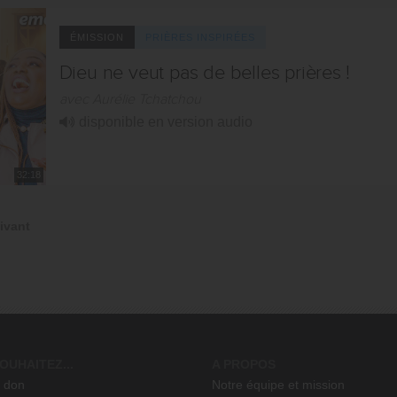
ÉMISSION
PRIÈRES INSPIRÉES
Dieu ne veut pas de belles prières !
avec Aurélie Tchatchou
disponible en version audio
32:18
ivant
OUHAITEZ...
A PROPOS
n don
Notre équipe et mission