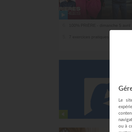
6.
100% PRIÈRE - dimanche 5 avril
5.
7 exercices pratiques de prière pou