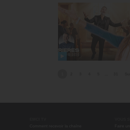
1
2
3
4
5
...
31
Su
EMCI TV
VOUS S
Comment recevoir la chaîne
Faire u