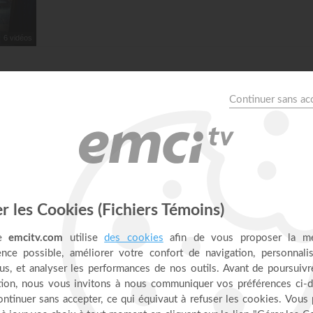
6 vidéos
r toi !
PLUS
ÉMISSION
PRIÈRES INSPIRÉES
Les erreurs qui bloquent ta prière !
avec Aurélie Tchatchou
disponible en version video
31:24