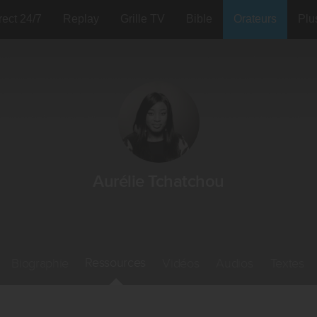
rect 24/7
Replay
Grille TV
Bible
Orateurs
Plu
Aurélie Tchatchou
Ressources
Biographie
Vidéos
Audios
Textes