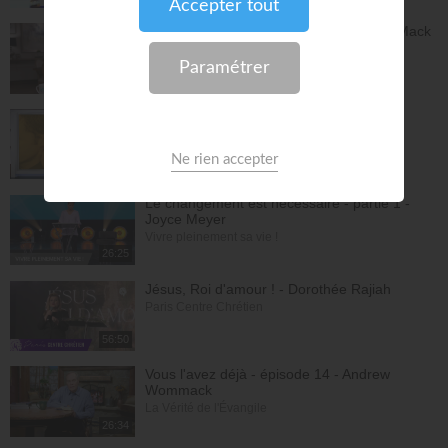
Dieu peut racheter tes erreurs - Audrey Mack
ZONE RAPHA
27:52
Ce que l'esprit dit aux églises - Partie 4 -
Mario Massicotte
Pain de vie
28:31
Le changement est nécessaire - partie 1 -
Joyce Meyer
Vivre pleinement sa vie !
26:25
Jésus, Roi d'amour ! - Dorothée Rajiah
Paris Centre Chrétien
56:50
Vous l'avez déjà - épisode 14 - Andrew
Wommack
La Vérité de l'Évangile
26:34