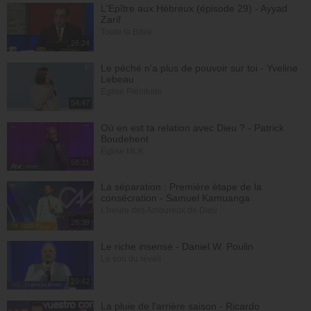
L'Epître aux Hébreux (épisode 29) - Ayyad
Zarif
Toute la Bible
28:24
Le péché n'a plus de pouvoir sur toi - Yveline
Lebeau
Église Plénitude
54:47
Où en est ta relation avec Dieu ? - Patrick
Boudehent
Église MLK
58:31
La séparation : Première étape de la
consécration - Samuel Kamuanga
L'heure des Amoureux de Dieu
28:39
Le riche insensé - Daniel W. Poulin
Le son du réveil
29:42
La pluie de l'arrière saison - Ricardo