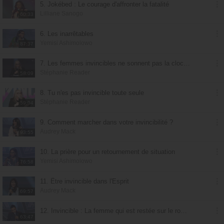
5. Jokébed : Le courage d'affronter la fatalité
Lilliane Sanogo
60:33
6. Les inarrêtables
Yemisi Ashimolowo
87:37
7. Les femmes invincibles ne sonnent pas la cloche
Stéphanie Reader
58:09
8. Tu n'es pas invincible toute seule
Stéphanie Reader
59:04
9. Comment marcher dans votre invincibilité ?
Audrey Mack
93:55
10. La prière pour un retournement de situation
Yemisi Ashimolowo
76:58
11. Être invincible dans l'Esprit
Audrey Mack
69:57
12. Invincible : La femme qui est restée sur le rocher
63:47