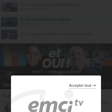
13. Le secret de l'invincibilité de l'épouse
Modestine Castanou
61:37
14. Être invincible dans la gloire
Audrey Mack
63:10
15. Le manteau de Déborah : s'élever dans l'autorité divine
54:24
Informations
Toggle Dropdown
Aujourd'hui sur EMCI TV
COURSE RAPIDE 30 MIN EN LOUANGES (5
km) - Jérémy Sourdril
Prières inspirées