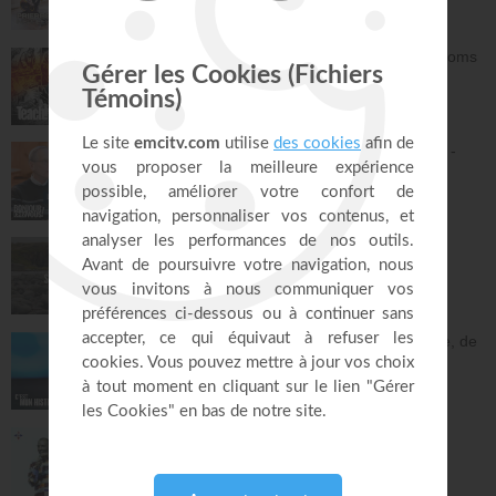
30:40
La grâce de Dieu à travers les âges - Athoms
Mbuma
Teach!
30:12
Pousse ta compassion à un autre niveau -
Philippe Bak
Bonjour chez vous !
27:43
Saint, saint, saint - Gordon Zamor
Instrumental - Atmosphère de prière
28:31
En une nuit, Jésus m'a sevré de l'héroïne, de
la cocaïne et de l'alcool - Éric Merkantia
C'est mon histoire
17:07
Le "GPS" de je suis - Chris Ndikumana
Kanguka
59:51