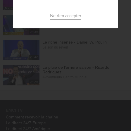
Église MLK
58:31
La séparation : Première étape de la
consécration - Samuel Kamuanga
L'heure des Amoureux de Dieu
28:39
Le riche insensé - Daniel W. Poulin
Le son du réveil
29:42
La pluie de l'arrière saison - Ricardo
Rodriguez
Avivamiento Centro Mundial
28:29
EMCI TV
Comment recevoir la chaîne
Le direct 24/7 Europe
Le direct 24/7 Amérique