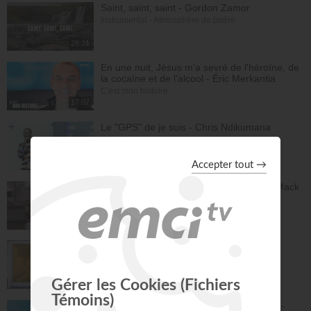
Saint, saint, saint - Gordon Zamor
Instrumental - Atmosphère de prière
28:31
En une nuit, Jésus m'a sevré de l'héroïne, de
la cocaïne et de l'alcool - Éric Merkantia
C'est mon histoire
17:07
Le "GPS" de je suis - Chris Ndikumana
Kanguka
59:51
Dieu peut racheter tes erreurs - Audrey Mack
ZONE RAPHA
27:52
Ce que l'esprit dit aux églises - Partie 4 -
Mario Massicotte
Pain de vie
28:31
Le changement est nécessaire - partie 1 -