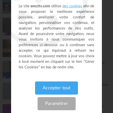
Joyce Meyer
Vivre pleinement sa vie !
26:25
Jésus, Roi d'amour ! - Dorothée Rajiah
Paris Centre Chrétien
56:50
Vous l'avez déjà - épisode 14 - Andrew
Wommack
La Vérité de l'Évangile
26:34
L'Epître aux Hébreux (épisode 29) - Ayyad
Zarif
Toute la Bible
28:24
Le péché n'a plus de pouvoir sur toi - Yveline
Lebeau
Église Plénitude
54:47
Où en est ta relation avec Dieu ? - Patrick
Boudehent