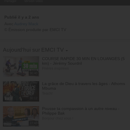
Partager
Version video
Publié il y a 2 ans
Avec
Audrey Mack
© Émission produite par EMCI TV
Toggle Dropdown
Aujourd'hui sur EMCI TV
COURSE RAPIDE 30 MIN EN LOUANGES (5
km) - Jérémy Sourdril
Prières inspirées
30:40
La grâce de Dieu à travers les âges - Athoms
Mbuma
Teach!
30:12
Pousse ta compassion à un autre niveau -
Philippe Bak
Bonjour chez vous !
27:43