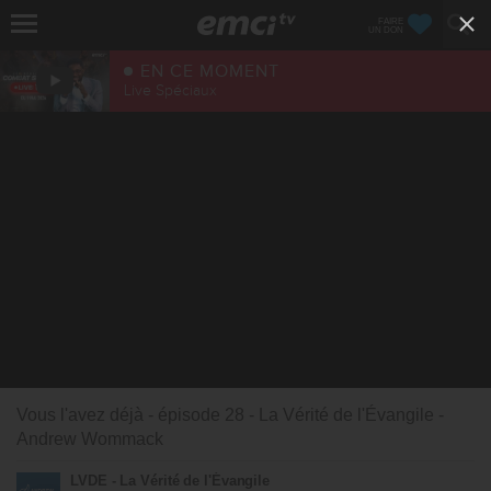
FAIRE
UN DON
EN CE MOMENT
Live Spéciaux
Vous l'avez déjà - épisode 28 - La Vérité de l'Évangile -
Andrew Wommack
LVDE - La Vérité de l'Évangile