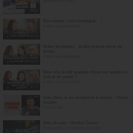
Bonjour chez vous !
28:16
Être simple, c'est compliqué… !
À table avec Annabelle
43:38
Griller les étapes : la plus grande perte de
temps
À table avec Annabelle
43:53
Dieu m'a révélé quelque chose sur quelqu'un,
dois-je en parler ?
À table avec Annabelle
41:37
Avec Dieu, tu es condamné à réussir - Yannis
Gautier
Face à Face
32:17
Dieu de paix - Gordon Zamor
Instrumental - Atmosphère de prière