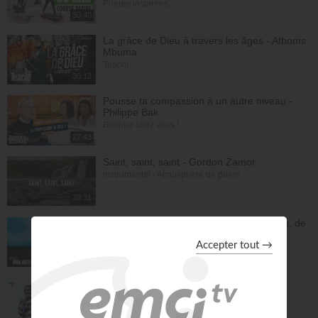
Prières inspirées
30:40
La grâce de Dieu à travers les âges - Athoms
Mbuma
Teach!
30:12
Pousse ta compassion à un autre niveau -
Philippe Bak
Bonjour chez vous !
27:43
Saint, saint, saint - Gordon Zamor
Instrumental - Atmosphère de prière
28:31
En une nuit, Jésus m'a sevré de l'héroïne, de
la cocaïne et de l'alcool - Éric Merkantia
C'est mon histoire
17:07
Le "GPS" de je suis - Chris Ndikumana
Kanguka