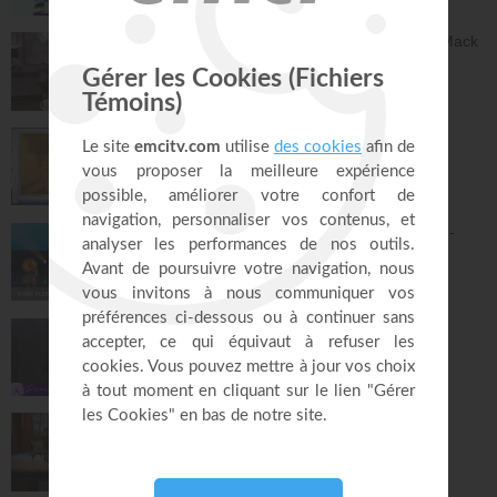
59:51
Dieu peut racheter tes erreurs - Audrey Mack
ZONE RAPHA
27:52
Ce que l'esprit dit aux églises - Partie 4 -
Mario Massicotte
Pain de vie
28:31
Le changement est nécessaire - partie 1 -
Joyce Meyer
Vivre pleinement sa vie !
26:25
Jésus, Roi d'amour ! - Dorothée Rajiah
Paris Centre Chrétien
56:50
Vous l'avez déjà - épisode 14 - Andrew
Wommack
La Vérité de l'Évangile
26:34