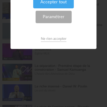
L'Epître aux Hébreux (épisode 29) - Ayyad
Zarif
Toute la Bible
28:24
Le péché n'a plus de pouvoir sur toi - Yveline
Lebeau
Église Plénitude
54:47
Où en est ta relation avec Dieu ? - Patrick
Boudehent
Église MLK
58:31
La séparation : Première étape de la
consécration - Samuel Kamuanga
L'heure des Amoureux de Dieu
28:39
Le riche insensé - Daniel W. Poulin
Le son du réveil
29:42
La pluie de l'arrière saison - Ricardo