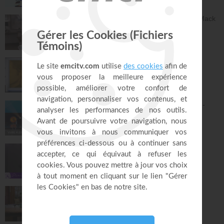
59:51
Dieu peut racheter tes erreurs - Audrey Mack
ZONE RAPHA
27:52
Ce que l'esprit dit aux églises - Partie 4 -
Mario Massicotte
Pain de vie
28:31
Le changement est nécessaire - partie 1 -
Joyce Meyer
Vivre pleinement sa vie !
26:25
Jésus, Roi d'amour ! - Dorothée Rajiah
Paris Centre Chrétien
56:50
Vous l'avez déjà - épisode 14 - Andrew
Wommack
La Vérité de l'Évangile
26:34