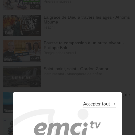
Prières inspirées
30:40
La grâce de Dieu à travers les âges - Athoms
Mbuma
Teach!
30:12
Pousse ta compassion à un autre niveau -
Philippe Bak
Bonjour chez vous !
27:43
Saint, saint, saint - Gordon Zamor
Instrumental - Atmosphère de prière
28:31
En une nuit, Jésus m'a sevré de l'héroïne, de
la cocaïne et de l'alcool - Éric Merkantia
C'est mon histoire
17:07
Le "GPS" de je suis - Chris Ndikumana
Kanguka