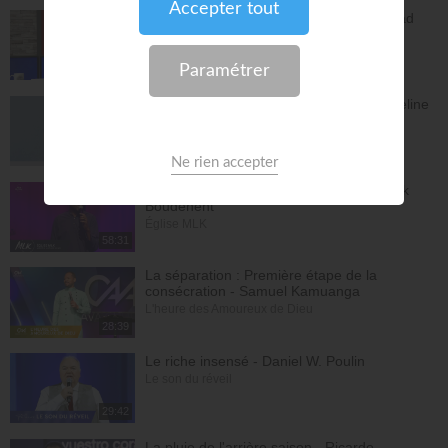
L'Epître aux Hébreux (épisode 29) - Ayyad
Zarif
Toute la Bible
28:24
Le péché n'a plus de pouvoir sur toi - Yveline
Lebeau
Église Plénitude
54:47
Où en est ta relation avec Dieu ? - Patrick
Boudehent
Église MLK
58:31
La séparation : Première étape de la
consécration - Samuel Kamuanga
L'heure des Amoureux de Dieu
28:39
Le riche insensé - Daniel W. Poulin
Le son du réveil
29:42
La pluie de l'arrière saison - Ricardo