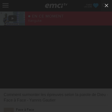
FAIRE
UN DON
EN CE MOMENT
Kanguka
Comment surmonter les épreuves selon la parole de Dieu -
Face à Face - Yannis Gautier
Face à Face