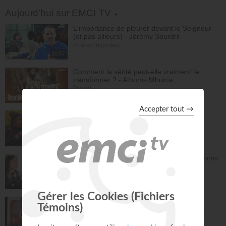
Toggle Dropdown
Aujourd'hui sur EMCI TV
L'importance de pleurer devant le Seigneur
(et pas ailleurs) - Jérémy Sourdril
Prières inspirées
30:57
Comment la vérité peut-elle vraiment te
transformer ? - Athoms Mbuma
Teach!
28:43
STOP à l'inquiétude
Bonjour chez vous !
31:06
Nadège et Athoms : notre rencontre - Athoms
Mbuma
À table avec Annabelle
44:38
Ciel ouvert - Atmosphère de Prière Vol.2 -
Gordon Zamor - EMCI Musique - Gordon
Zamor, Marie Zamor