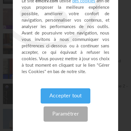
Instrumental - Atmosphère de prière
28:50
Jésus est la porte - Dorothée Rajiah
Paris Centre Chrétien
55:12
Vous l'avez déjà - épisode 16 - Andrew
Wommack
La Vérité de l'Évangile
26:29
L'Epître aux Hébreux (épisode 31) - Ayyad
Zarif
Toute la Bible
26:21
Jésus et la dynamique prophétique - partie 2 -
Franck Alexandre
Gospel Vision Center
28:28
La sanctification pour chacun - Jérémy
Sourdril
Église Plénitude
54:14