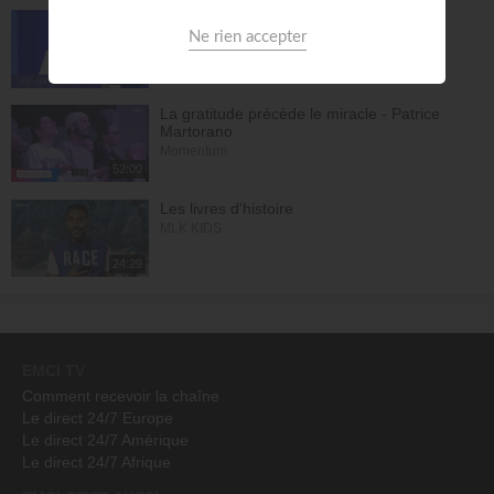
Le riche insensé - Daniel W. Poulin
Le son du réveil
29:42
La gratitude précède le miracle - Patrice
Martorano
Momentum
52:00
Les livres d'histoire
MLK KIDS
24:29
EMCI TV
Comment recevoir la chaîne
Le direct 24/7 Europe
Le direct 24/7 Amérique
Le direct 24/7 Afrique