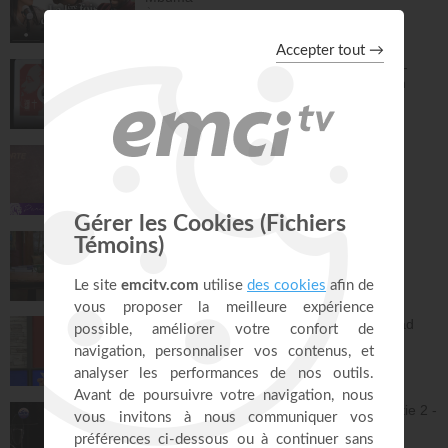
À table avec Annabelle
44:38
Ciel ouvert - Atmosphère de Prière Vol.2 -
Gordon Zamor - EMCI Musique - Gordon
Zamor, Marie Zamor
Instrumental - Atmosphère de prière
28:50
Jésus est la porte - Dorothée Rajiah
Paris Centre Chrétien
55:12
Vous l'avez déjà - épisode 16 - Andrew
Wommack
La Vérité de l'Évangile
26:29
L'Epître aux Hébreux (épisode 31) - Ayyad
Zarif
Toute la Bible
26:21
Jésus et la dynamique prophétique - partie 2 -
Franck Alexandre
Gospel Vision Center