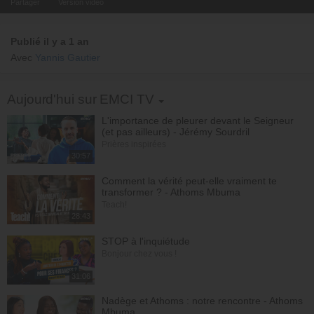
Partager
Version video
Publié il y a 1 an
Avec
Yannis Gautier
Toggle Dropdown
Aujourd'hui sur EMCI TV
L'importance de pleurer devant le Seigneur
(et pas ailleurs) - Jérémy Sourdril
Prières inspirées
30:57
Comment la vérité peut-elle vraiment te
transformer ? - Athoms Mbuma
Teach!
28:43
STOP à l'inquiétude
Bonjour chez vous !
31:06
Nadège et Athoms : notre rencontre - Athoms
Mbuma