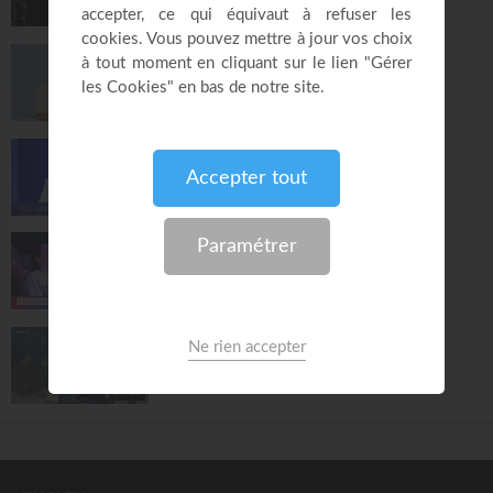
28:28
La sanctification pour chacun - Jérémy
Sourdril
Église Plénitude
54:14
Le riche insensé - Daniel W. Poulin
Le son du réveil
29:42
La gratitude précède le miracle - Patrice
Martorano
Momentum
52:00
Les livres d'histoire
MLK KIDS
24:29