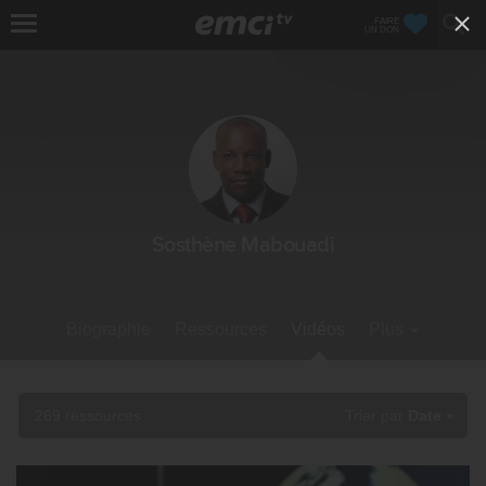
FAIRE
UN DON
Sosthène Mabouadi
Biographie
Ressources
Vidéos
Plus
269 ressources
Trier par
Date