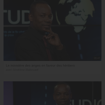
28:47
Le ministère des anges en faveur des héritiers
avec Sosthène Mabouadi