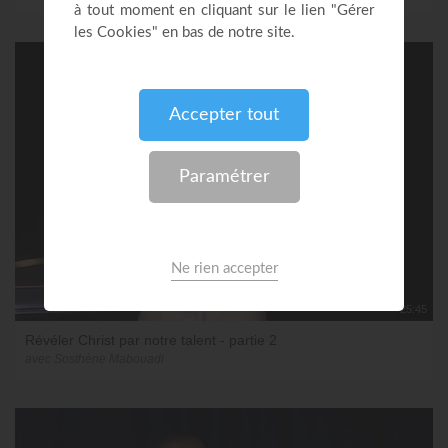
25:45
Révéler Christ par notre talent - partie 2
avec Sosthène Mabouadi