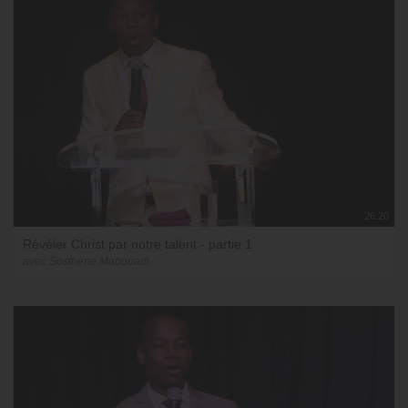
26:20
Révéler Christ par notre talent - partie 1
avec Sosthène Mabouadi