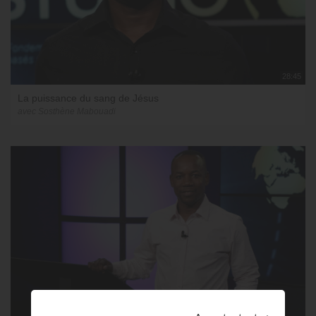
28:45
La puissance du sang de Jésus
avec Sosthène Mabouadi