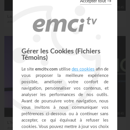
28:45
La foi pour posséder notre héritage
avec Sosthène Mabouadi
28:45
L'héritage de la croix
avec Sosthène Mabouadi