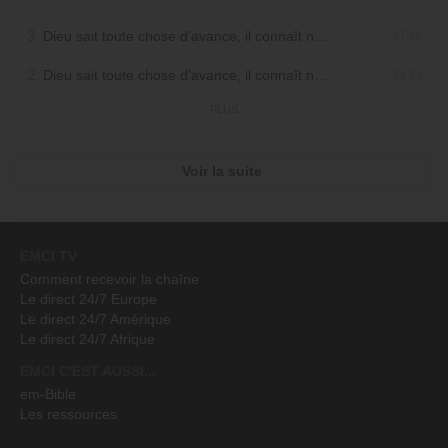
3.
Dieu sait toute chose d'avance, il connaît nos besoins. Pourquoi faut il encore prier ? - partie 3
27:46
2.
Dieu sait toute chose d'avance, il connaît nos besoins. Pourquoi faut il encore prier ? - partie 2
24:28
PLUS
Voir la suite
EMCI TV
Comment recevoir la chaîne
Le direct 24/7 Europe
Le direct 24/7 Amérique
Le direct 24/7 Afrique
EMCI C'EST AUSSI...
em-Bible
Les ressources