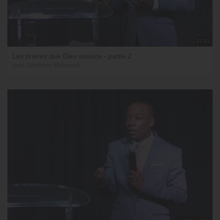
27:51
Les prières que Dieu exauce - partie 2
avec Sosthène Mabouadi