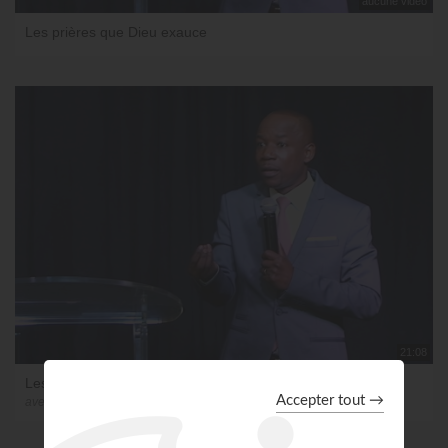
aucune vidéo
Les prières que Dieu exauce
21:08
Les prières que Dieu exauce - partie 1
avec Sosthène Mabouadi