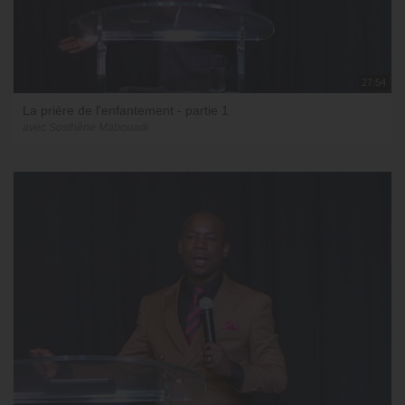
27:54
La prière de l'enfantement - partie 1
avec Sosthène Mabouadi