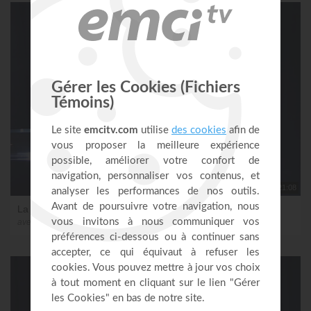
21:08
La prière de l'enfantement - partie 2
avec Sosthène Mabouadi