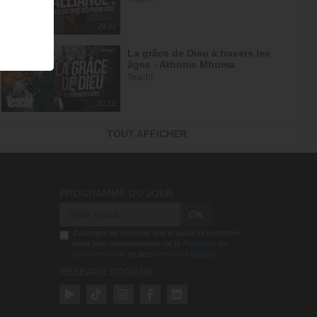
29:32
La grâce de Dieu à travers les
âges - Athoms Mbuma
Teach!
30:12
L'espérance de l'avenir selon
TOUT AFFICHER
Dieu - Athoms Mbuma
Teach!
30:49
PROGRAMME DU JOUR
Frittata à la Dee avec salade - Tu
OK
n'es pas au contrôle mais c'est...
DEElicious
J'accepte de recevoir vos e-mails et confirme
avoir pris connaissance de la
Politique de
confidentialité
et des
mentions légales
26:14
RÉSEAUX SOCIAUX
Avec Dieu, tu es condamné à
réussir - Yannis Gautier
Face à Face