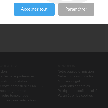
OUHAITEZ...
A PROPOS
n don
Notre équipe et mission
à l'espace partenaires
Notre confession de foi
 votre candidature
Mentions légales
r votre contenu sur EMCI TV
Conditions générales
r nos programmes
Politique de confidentialité
r votre témoignage
Paramétrer les cookies
ntacter pour autre chose