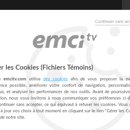
t dans ta vie ! - Face à
une vie d'addictions aux drogues, au tabac et à l'alcool ? Dans
ouleversants de Dieu, qui produisent un changement radical dans
!