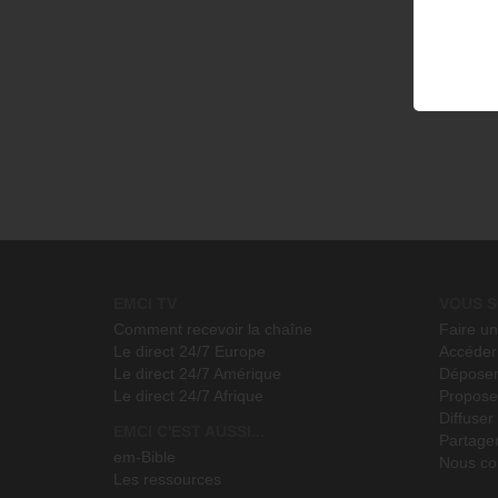
EMCI TV
VOUS S
Comment recevoir la chaîne
Faire u
Le direct 24/7 Europe
Accéder 
Le direct 24/7 Amérique
Déposer
Le direct 24/7 Afrique
Propose
Diffuse
EMCI C'EST AUSSI...
Partage
em-Bible
Nous co
Les ressources