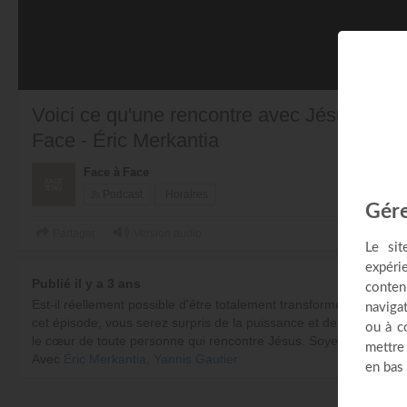
Voici ce qu'une rencontre avec Jésus produi
Face - Éric Merkantia
Face à Face
Podcast
Horaires
Partager
Version audio
Publié il y a 3 ans
Est-il réellement possible d'être totalement transformé(e) malgré 
cet épisode, vous serez surpris de la puissance et de l'amour b
le cœur de toute personne qui rencontre Jésus. Soyez inspiré(e) 
Avec
Éric Merkantia
,
Yannis Gautier