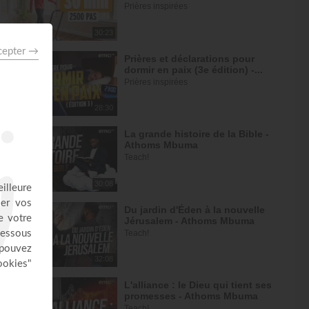
Prières inspirées
30:23
Prières et déclarations pour
dormir en paix (3e édition) -...
Prières inspirées
28:30
La grande histoire de la Bible -
Athoms Mbuma
Teach!
30:08
Du jardin d'Éden à la nouvelle
Jérusalem - Athoms Mbuma
Teach!
32:08
L'alliance : le Dieu qui tient ses
promesses - Athoms Mbuma
Teach!