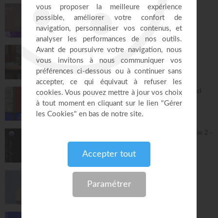
Jésus est la porte - Dorothée Rajiah
Paris Centre Chrétien
55:12
Vous l'avez déjà - épisode 16 - Andrew
Wommack
La Vérité de l'Évangile
26:29
L'Epître aux Hébreux (épisode 31) - Ayyad
Zarif
Toute la Bible
26:21
Jésus et la dynamique prophétique - partie 2 -
Franck Alexandre
Gospel Vision Center
28:28
La sanctification pour chacun - Jérémy
Sourdril
Église Plénitude
54:14
Le riche insensé - Daniel W. Poulin