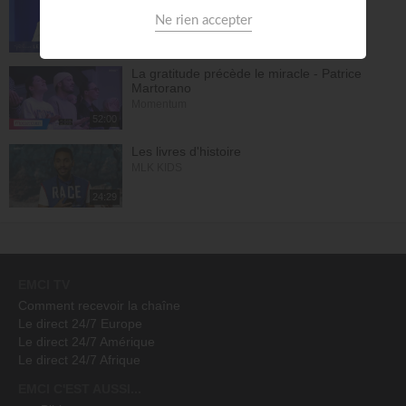
Le son du réveil
29:42
La gratitude précède le miracle - Patrice
Martorano
Momentum
52:00
Les livres d'histoire
MLK KIDS
24:29
EMCI TV
Comment recevoir la chaîne
Le direct 24/7 Europe
Le direct 24/7 Amérique
Le direct 24/7 Afrique
EMCI C'EST AUSSI...