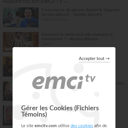
Aujourd'hui sur EMCI TV
L'importance de pleurer devant le Seigneur
(et pas ailleurs) - Jérémy Sourdril
Prières inspirées
30:57
Comment la vérité peut-elle vraiment te
transformer ? - Athoms Mbuma
Teach!
28:43
STOP à l'inquiétude
Bonjour chez vous !
31:06
Nadège et Athoms : notre rencontre - Athoms
Mbuma
À table avec Annabelle
44:38
Ciel ouvert - Atmosphère de Prière Vol.2 -
Gordon Zamor - EMCI Musique - Gordon
Zamor, Marie Zamor
Instrumental - Atmosphère de prière
28:50