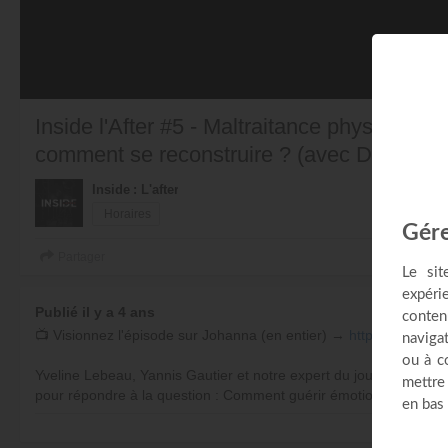
Inside l'After #5 - Maltraitance physique et
comment se reconstruire ? (avec Denis Mor
Inside : L'after
Horaires
Partager
Publié il y a 4 ans
📺 Visionnez l'épisode sur Johanna (en entier) →
https://youtu.b
Yveline Lebeau, Yannis Gautier et notre expert du jour Denis Mori
pour répondre à la question : Comment guérir émotionnellement 
Avec
Denis Morissette
,
Yannis Gautier
,
Yveline Lebeau
PL