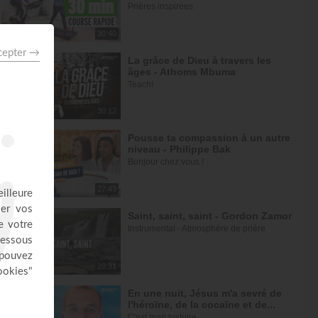
Prières inspirées
30:40
La grâce de Dieu à travers les
âges - Athoms Mbuma
Teach!
30:12
Pousse ta compassion à un autre
niveau - Philippe Bak
Bonjour chez vous !
27:43
Saint, saint, saint - Gordon Zamor
Instrumental - Atmosphère de prière
28:31
En une nuit, Jésus m'a sevré de
l'héroïne, de la cocaïne et de...
C'est mon histoire