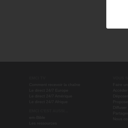
EMCI TV
VOUS S
Comment recevoir la chaîne
Faire u
Le direct 24/7 Europe
Accéder 
Le direct 24/7 Amérique
Déposer
Le direct 24/7 Afrique
Propose
Diffuse
EMCI C'EST AUSSI...
Partage
em-Bible
Nous co
Les ressources