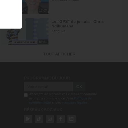
17:07
Le "GPS" de je suis - Chris
Ndikumana
Kanguka
59:51
Dieu peut racheter tes erreurs -
TOUT AFFICHER
Audrey Mack
ZONE RAPHA
27:52
PROGRAMME DU JOUR
Ce que l'esprit dit aux églises -
OK
Partie 4 - Mario Massicotte
Pain de vie
J'accepte de recevoir vos e-mails et confirme
avoir pris connaissance de la
Politique de
confidentialité
et des
mentions légales
28:31
RÉSEAUX SOCIAUX
Le changement est nécessaire -
partie 1 - Joyce Meyer
Vivre pleinement sa vie !