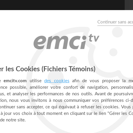
 psychologique :
issette)
e/ib7aEvuKqtk
ssette (éducateur, thérapeute et conférencier) se retrouvent
après avoir vécu des maltraitances ?
US