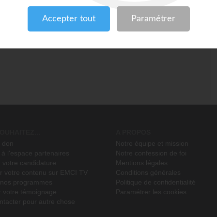
OUHAITEZ...
A PROPOS
n don
Notre équipe et mission
à l'espace partenaires
Notre confession de foi
 votre candidature
Mentions légales
r votre contenu sur EMCI TV
Conditions générales
r nos programmes
Politique de confidentialité
r votre témoignage
Paramétrer les cookies
ntacter pour autre chose