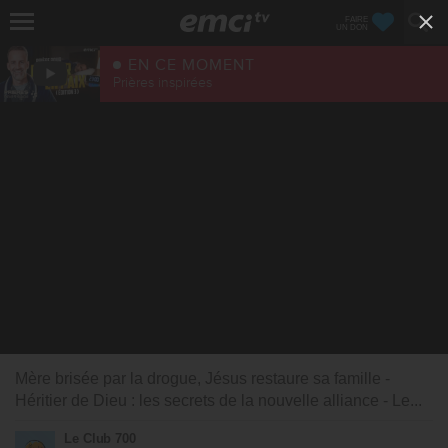
FAIRE
UN DON
EN CE MOMENT
Prières inspirées
Mère brisée par la drogue, Jésus restaure sa famille -
Héritier de Dieu : les secrets de la nouvelle alliance - Le...
Le Club 700