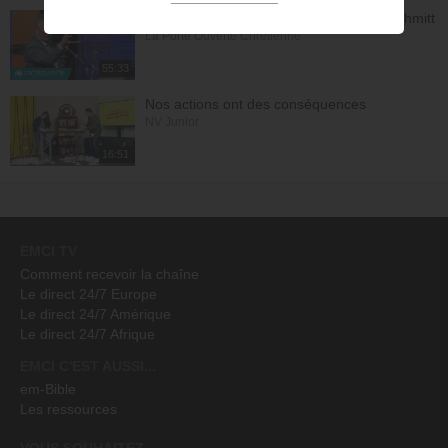
Notre identité en Christ - Samuel Peterschmitt
La Porte Ouverte Chrétienne
55:33
Nos actions ont des conséquences
NV Junior
16:51
EMCI TV
Comment recevoir la chaîne
Le direct 24/7 Europe
Le direct 24/7 Amérique
Le direct 24/7 Afrique
EMCI C'EST AUSSI...
em-Bible
Les ressources
VOUS SOUHAITEZ...