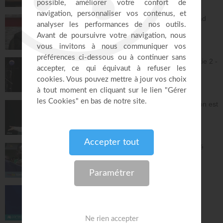
26:34
L'Epître aux Hébreux (épisode 30) - Ayyad
Zarif
Toute la Bible
23:31
Jésus et la dynamique prophétique - partie 2 -
Franck Alexandre
Gospel Vision Center
28:28
Réjouis-toi d'avance car ta nouvelle saison est
déjà écrite - Lilliane Sanogo
En Eau Profonde
57:52
Pourquoi tu dois être fière d'avoir accepté
Jésus ? - Raoul Wafo
Le Temple de la foi
53:05
Bethesda : Du désespoir à la grâce !
La Porte Ouverte Chrétienne
40:47