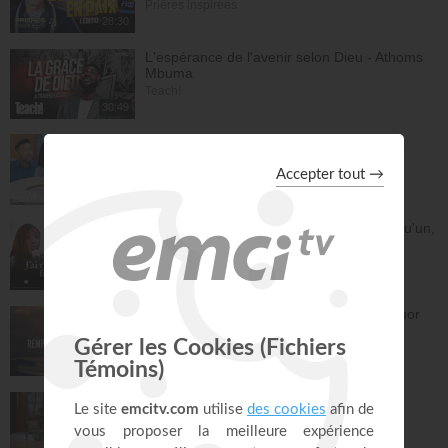
Prières inspirées
28:30
L'espérance de l'avenir selon Dieu - Athoms
Mbuma
Teach!
30:49
La préparation au mariage - Philippe Bak
Bonjour chez vous !
28:16
Dieu m'a révélé quelque chose sur quelqu'un,
dois-je en parler ?
À table avec Annabelle
41:37
Remplis-moi de ton amour - Gordon Zamor
Instrumental - Atmosphère de prière
28:34
Vous l'avez déjà - épisode 15 - Andrew
Wommack
La Vérité de l'Évangile