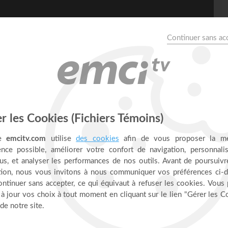
nside L'After : LE FINAL
érie Inside ! Yveline et Frank reçoivent Yannis Gautier, son
ouleversant de Yannis - de braqueur à évangéliste - et sur
US