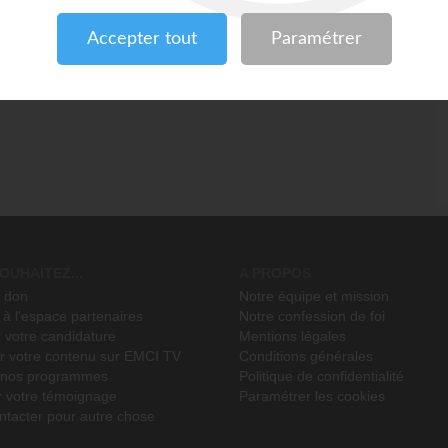
side
OUHAITEZ...
A PROPOS
n don
Notre équipe et mission
à l'espace partenaires
Notre confession de foi
 votre candidature
Mentions légales
r votre contenu sur EMCI TV
Conditions générales
r nos programmes
Politique de confidentialité
r votre témoignage
Paramétrer les cookies
ntacter pour autre chose