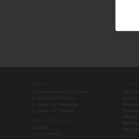
* Le témoignage de Manue
* Le nouveau livre "Héritage" de Yannis Gautier
* Interview exclusive avec Damien Boyer sur les 12 épisodes d'In
* Temps de prière puissant pour les couples et les familles
Pour voir l'épisode INSIDE : emcitv.com/yannis
Avec
Frank Poulin
,
Yannis Gautier
,
Yveline Lebeau
EMCI TV
VOUS S
Comment recevoir la chaîne
Faire u
Le direct 24/7 Europe
Accéder 
Le direct 24/7 Amérique
Déposer
Le direct 24/7 Afrique
Propose
Diffuse
EMCI C'EST AUSSI...
Partage
em-Bible
Nous co
Les ressources