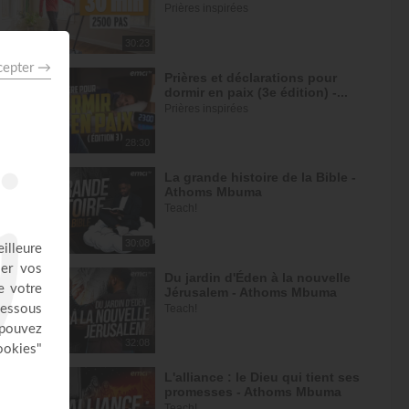
Prières inspirées
30:23
Prières et déclarations pour
dormir en paix (3e édition) -...
Prières inspirées
28:30
La grande histoire de la Bible -
Athoms Mbuma
Teach!
30:08
Du jardin d'Éden à la nouvelle
Jérusalem - Athoms Mbuma
Teach!
32:08
L'alliance : le Dieu qui tient ses
promesses - Athoms Mbuma
Teach!