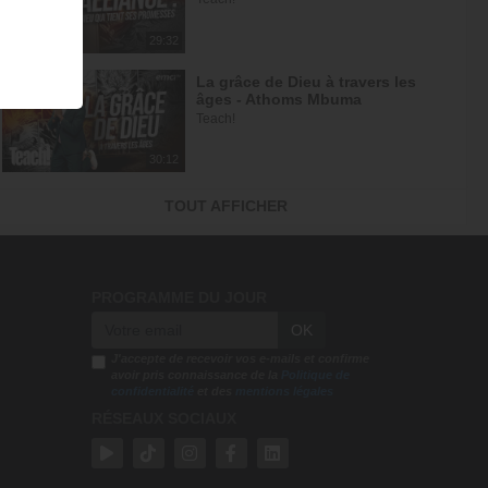
29:32
La grâce de Dieu à travers les
âges - Athoms Mbuma
Teach!
30:12
L'espérance de l'avenir selon
TOUT AFFICHER
Dieu - Athoms Mbuma
Teach!
30:49
PROGRAMME DU JOUR
Frittata à la Dee avec salade - Tu
OK
n'es pas au contrôle mais c'est...
DEElicious
J'accepte de recevoir vos e-mails et confirme
avoir pris connaissance de la
Politique de
confidentialité
et des
mentions légales
26:14
RÉSEAUX SOCIAUX
Avec Dieu, tu es condamné à
réussir - Yannis Gautier
Face à Face