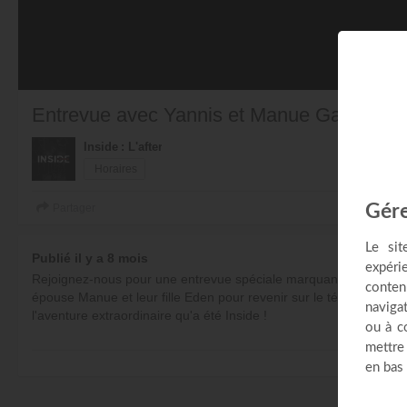
Entrevue avec Yannis et Manue Gautier - I
Inside : L'after
Horaires
Partager
Publié il y a 8 mois
Rejoignez-nous pour une entrevue spéciale marquant la fin de la s
épouse Manue et leur fille Eden pour revenir sur le témoignage b
l'aventure extraordinaire qu'a été Inside !
Au programme :
PL
* Retour sur les débuts d'Inside
* Les coulisses de la production
* L'histoire de Yannis