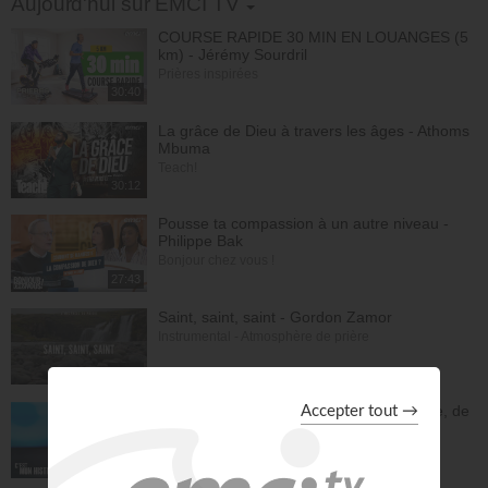
Aujourd'hui sur EMCI TV
00:09:42 : Réponse d'expert — Que signifie "Ce n'est plus moi qui
COURSE RAPIDE 30 MIN EN LOUANGES (5
vis, c'est Christ qui vit en moi" ?
km) - Jérémy Sourdril
© Émission produite par EMCI TV
Prières inspirées
30:40
La grâce de Dieu à travers les âges - Athoms
Mbuma
Teach!
30:12
Pousse ta compassion à un autre niveau -
Philippe Bak
Bonjour chez vous !
27:43
Saint, saint, saint - Gordon Zamor
Instrumental - Atmosphère de prière
28:31
En une nuit, Jésus m'a sevré de l'héroïne, de
la cocaïne et de l'alcool - Éric Merkantia
C'est mon histoire
17:07