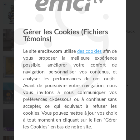
Le "GPS" de je suis - Chris Ndikumana
Kanguka
59:51
Dieu peut racheter tes erreurs - Audrey Mack
ZONE RAPHA
27:52
Ce que l'esprit dit aux églises - Partie 4 -
Mario Massicotte
Pain de vie
28:31
Le changement est nécessaire - partie 1 -
Joyce Meyer
Vivre pleinement sa vie !
26:25
Jésus, Roi d'amour ! - Dorothée Rajiah
Paris Centre Chrétien
56:50
Vous l'avez déjà - épisode 14 - Andrew