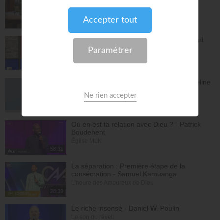
Wommack
La Vérité de l'Évangile
26:34
L'Epître aux Hébreux (épisode 29) - Ayyad
Zarif
Toute la Bible
28:24
Le péché n'a plus de pouvoir sur toi - Yveline
Lebeau
Église Plénitude
54:47
Où en est ta relation avec Dieu ? - Patrick
Boudehent
Église MLK
58:31
La séparation : Première étape de la
consécration - Samuel Kamuanga
L'heure des Amoureux de Dieu
28:39
Le riche insensé - Daniel W. Poulin
Le son du réveil