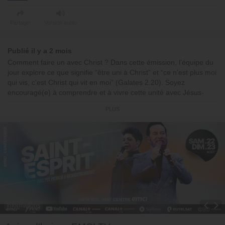
Partager
Version audio
Publié il y a 2 mois
Comment faire un avec Christ ? Dans cette émission, l'équipe du
jour explore ce que signifie “être uni à Christ” et “ce n'est plus moi
qui vis, c'est Christ qui vit en moi” (Galates 2.20). Soyez
encouragé(e) à comprendre et à vivre cette unité avec Jésus-
Christ dans votre quotidien !
PLUS
Dans cet épisode, vous découvrirez :
- Faire un avec Christ à la nouvelle naissance et marcher en
nouveauté de vie
- Uni dans la mort et la résurrection de Jésus
- Une identité renouvelée en Christ
- L'unité par le Saint-Esprit
- Comment demeurer uni(e)
00:00:00 : Début de l'émission
Informations
00:01:34 : Pensée du jour
00:06:03 : Verset du jour
Toggle Dropdown