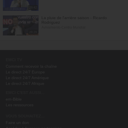
29:42
La pluie de l'arrière saison - Ricardo
Rodriguez
Avivamiento Centro Mundial
28:29
EMCI TV
Comment recevoir la chaîne
Le direct 24/7 Europe
Le direct 24/7 Amérique
Le direct 24/7 Afrique
EMCI C'EST AUSSI...
em-Bible
Les ressources
VOUS SOUHAITEZ...
Faire un don