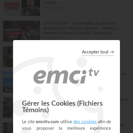
Gautier
Face à Face
32:17
LIVE TEACH! - Les réalités du combat
spirituel avec Athoms Mbuma - Partie 1 -
Michael Lebeau et Aurélie Tchatchou
Live Spéciaux
223:49
Tu es le Dieu qui guérit - Anne-Clémence
Rouffet, Gordon Zamor
Instrumental - Atmosphère de prière
28:34
Ancien membre de gang, Jésus m'a sorti de
la rue - Israël
C'est mon histoire
13:32
Dieu peut racheter tes erreurs - Audrey Mack
ZONE RAPHA
27:52
Vous pouvez compter sur les promesses de
Dieu - Bayless Conley