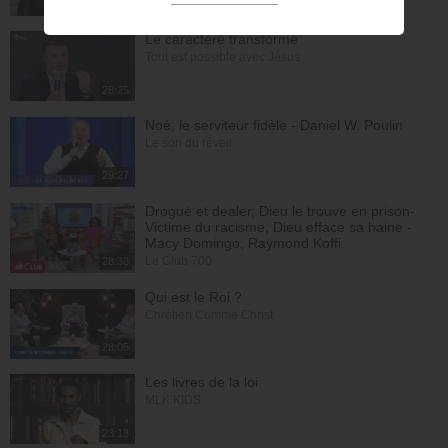
23:31
Le caractère transformé
Tout est possible avec Jésus
28:25
Noé, le serviteur fidèle - Daniel W. Poulin
Le son du réveil
29:27
Drogué et dealer, Dieu le trouve en prison-
Victime du racisme, Dieu efface sa haine -
Macy Domingo, Raymond Koffi
Le Club 700
28:38
Qui est le Roi ?
Chrétien Comme Christ
28:05
Les livres de la loi
MLK KIDS
23:13