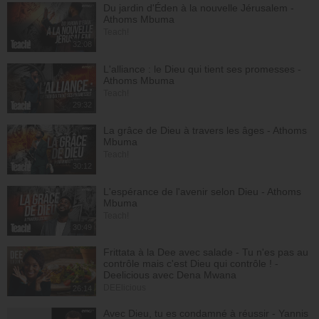
Du jardin d'Éden à la nouvelle Jérusalem -
Athoms Mbuma
Teach!
32:08
L'alliance : le Dieu qui tient ses promesses -
Athoms Mbuma
Teach!
29:32
La grâce de Dieu à travers les âges - Athoms
Mbuma
Teach!
30:12
L'espérance de l'avenir selon Dieu - Athoms
Mbuma
Teach!
30:49
Frittata à la Dee avec salade - Tu n'es pas au
contrôle mais c'est Dieu qui contrôle ! -
Deelicious avec Dena Mwana
DEElicious
26:14
Avec Dieu, tu es condamné à réussir - Yannis