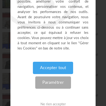
Réponses avec "Bayless Conley"
27:02
L'Epître aux Hébreux (épisode 26) - Ayyad
Zarif
Toute la Bible
26:25
L'Epître aux Hébreux (épisode 27) - Ayyad
Zarif
Toute la Bible
24:55
L'Epître aux Hébreux (épisode 28) - Ayyad
Zarif
Toute la Bible
26:34
L'Epître aux Hébreux (épisode 29) - Ayyad
Zarif
Toute la Bible
28:24
L'Epître aux Hébreux (épisode 30) - Ayyad
Zarif
Toute la Bible