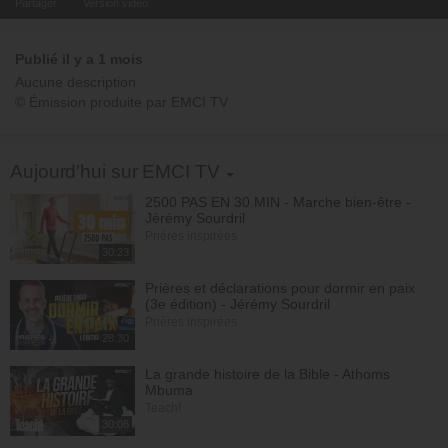
Partager
Version video
Publié il y a 1 mois
Aucune description
© Émission produite par EMCI TV
Toggle Dropdown
Aujourd'hui sur EMCI TV
2500 PAS EN 30 MIN - Marche bien-être -
Jérémy Sourdril
Prières inspirées
30:23
Prières et déclarations pour dormir en paix
(3e édition) - Jérémy Sourdril
Prières inspirées
28:30
La grande histoire de la Bible - Athoms
Mbuma
Teach!
30:08