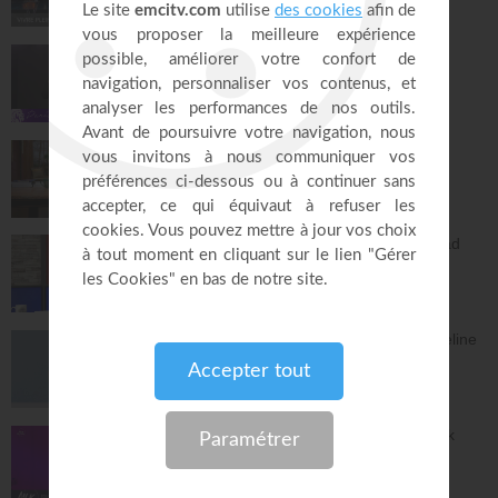
26:25
Jésus, Roi d'amour ! - Dorothée Rajiah
Paris Centre Chrétien
56:50
Vous l'avez déjà - épisode 14 - Andrew
Wommack
La Vérité de l'Évangile
26:34
L'Epître aux Hébreux (épisode 29) - Ayyad
Zarif
Toute la Bible
28:24
Le péché n'a plus de pouvoir sur toi - Yveline
Lebeau
Église Plénitude
54:47
Où en est ta relation avec Dieu ? - Patrick
Boudehent
Église MLK
58:31