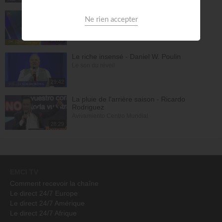
La séparation : Première étape de la
consécration - Samuel Kamuanga
L'heure des Amoureux de Dieu
28:39
Le riche insensé - Daniel W. Poulin
Le son du réveil
29:42
La pluie de l'arrière saison - Ricardo
Rodriguez
Avivamiento Centro Mundial
28:29
EMCI TV
Comment recevoir la chaîne
Le direct 24/7 Europe
Le direct 24/7 Amérique
Le direct 24/7 Afrique