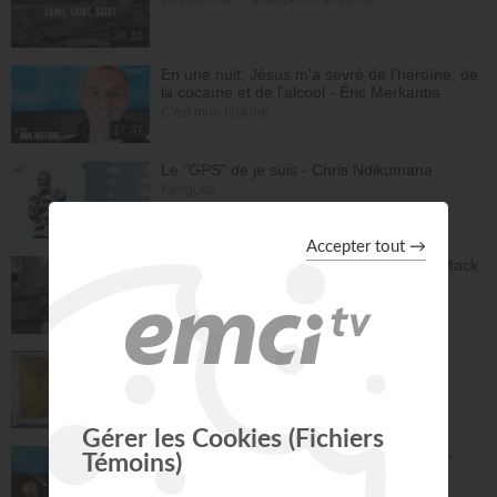
28:31
En une nuit, Jésus m'a sevré de l'héroïne, de
la cocaïne et de l'alcool - Éric Merkantia
C'est mon histoire
17:07
Le "GPS" de je suis - Chris Ndikumana
Kanguka
59:51
Dieu peut racheter tes erreurs - Audrey Mack
ZONE RAPHA
27:52
Ce que l'esprit dit aux églises - Partie 4 -
Mario Massicotte
Pain de vie
28:31
Le changement est nécessaire - partie 1 -
Joyce Meyer
Vivre pleinement sa vie !