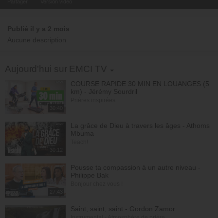
Partager
Version video
Publié il y a 2 mois
Aucune description
Toggle Dropdown
Aujourd'hui sur EMCI TV
COURSE RAPIDE 30 MIN EN LOUANGES (5
km) - Jérémy Sourdril
Prières inspirées
30:40
La grâce de Dieu à travers les âges - Athoms
Mbuma
Teach!
30:12
Pousse ta compassion à un autre niveau -
Philippe Bak
Bonjour chez vous !
27:43
Saint, saint, saint - Gordon Zamor
Instrumental - Atmosphère de prière