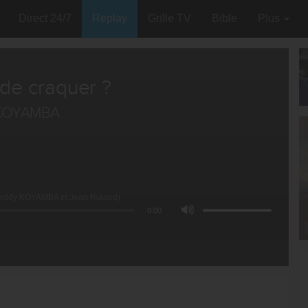
Direct 24/7
Replay
Grille TV
Bible
Plus
t de craquer ?
 KOYAMBA
(Freddy KOYAMBA et Jean Ruland)
0:00