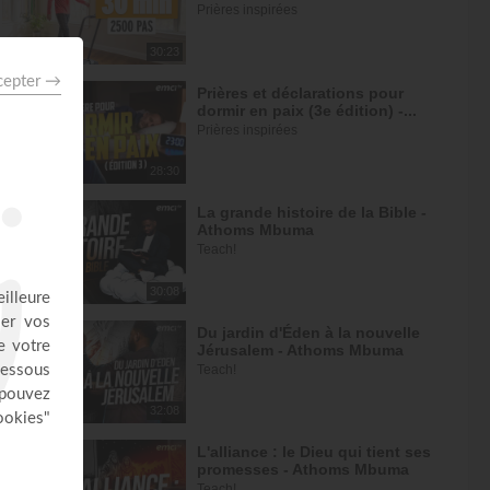
Prières inspirées
30:23
Prières et déclarations pour
dormir en paix (3e édition) -...
Prières inspirées
28:30
La grande histoire de la Bible -
Athoms Mbuma
Teach!
30:08
Du jardin d'Éden à la nouvelle
Jérusalem - Athoms Mbuma
Teach!
32:08
L'alliance : le Dieu qui tient ses
promesses - Athoms Mbuma
Teach!