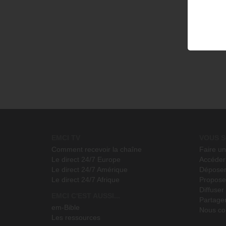
EMCI TV
VOUS S
Comment recevoir la chaîne
Faire u
Le direct 24/7 Europe
Accéder 
Le direct 24/7 Amérique
Déposer
Le direct 24/7 Afrique
Propose
Diffuse
EMCI C'EST AUSSI...
Partage
em-Bible
Nous co
Les ressources