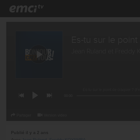
Es-tu sur le poin
Jean Ruland
et
Freddy
Es-tu sur le point de craquer ? 
00:00
Partager
Version video
Publié il y a 2 ans
Avec
Jean Ruland
,
Freddy KOYAMBA