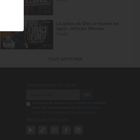
29:32
La grâce de Dieu à travers les
âges - Athoms Mbuma
Teach!
30:12
L'espérance de l'avenir selon
TOUT AFFICHER
Dieu - Athoms Mbuma
Teach!
30:49
PROGRAMME DU JOUR
Frittata à la Dee avec salade - Tu
OK
n'es pas au contrôle mais c'est...
DEElicious
J'accepte de recevoir vos e-mails et confirme
avoir pris connaissance de la
Politique de
confidentialité
et des
mentions légales
26:14
RÉSEAUX SOCIAUX
Avec Dieu, tu es condamné à
réussir - Yannis Gautier
Face à Face