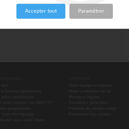
OUHAITEZ...
A PROPOS
n don
Notre équipe et mission
à l'espace partenaires
Notre confession de foi
 votre candidature
Mentions légales
r votre contenu sur EMCI TV
Conditions générales
r nos programmes
Politique de confidentialité
r votre témoignage
Paramétrer les cookies
ntacter pour autre chose