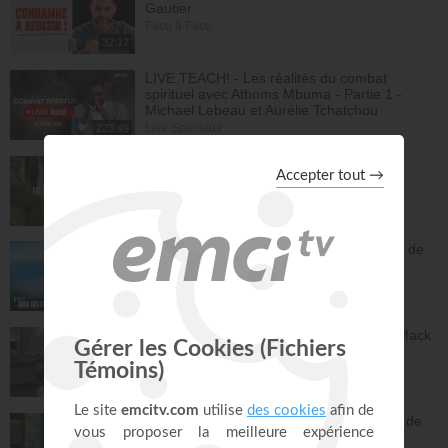
Gautier
Face à Face
32:17
LIVE TEACH! - Les réalités du combat
spirituel avec Athoms Mbuma - Partie 1 -
Michael Lebeau et Aurélie Tchatchou
Live Spéciaux
223:49
Tu es le Dieu qui guérit - Anne-Clémence
Rouffet, Gordon Zamor
Instrumental - Atmosphère de prière
28:34
Ancien membre de gang, Jésus m'a sorti de
la rue - Israël
C'est mon histoire
13:32
Dieu peut racheter tes erreurs - Audrey Mack
ZONE RAPHA
27:52
Vous pouvez compter sur les promesses de
Dieu - Bayless Conley