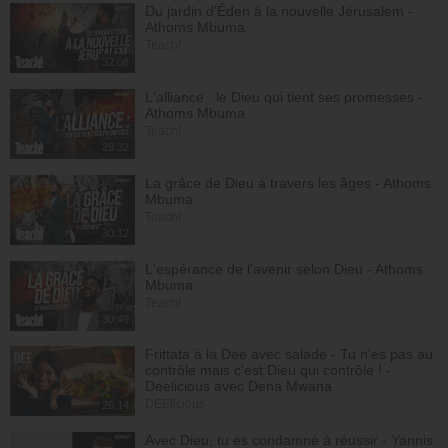
Du jardin d'Éden à la nouvelle Jérusalem -
Athoms Mbuma
Teach!
32:08
L'alliance : le Dieu qui tient ses promesses -
Athoms Mbuma
Teach!
29:32
La grâce de Dieu à travers les âges - Athoms
Mbuma
Teach!
30:12
L'espérance de l'avenir selon Dieu - Athoms
Mbuma
Teach!
30:49
Frittata à la Dee avec salade - Tu n'es pas au
contrôle mais c'est Dieu qui contrôle ! -
Deelicious avec Dena Mwana
DEElicious
26:14
Avec Dieu, tu es condamné à réussir - Yannis