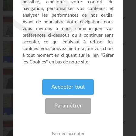
Réponses avec "Bayless Conley"
27:02
L'Epître aux Hébreux (épisode 26) - Ayyad
Zarif
Toute la Bible
26:25
L'Epître aux Hébreux (épisode 27) - Ayyad
Zarif
Toute la Bible
24:55
L'Epître aux Hébreux (épisode 28) - Ayyad
Zarif
Toute la Bible
26:34
L'Epître aux Hébreux (épisode 29) - Ayyad
Zarif
Toute la Bible
28:24
L'Epître aux Hébreux (épisode 30) - Ayyad
Zarif
Toute la Bible