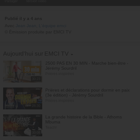
Partager
Version video
Publié il y a 4 ans
Avec
Jean Jean
,
L'équipe emci
© Émission produite par EMCI TV
Toggle Dropdown
Aujourd'hui sur EMCI TV
2500 PAS EN 30 MIN - Marche bien-être -
Jérémy Sourdril
Prières inspirées
30:23
Prières et déclarations pour dormir en paix
(3e édition) - Jérémy Sourdril
Prières inspirées
28:30
La grande histoire de la Bible - Athoms
Mbuma
Teach!
30:08