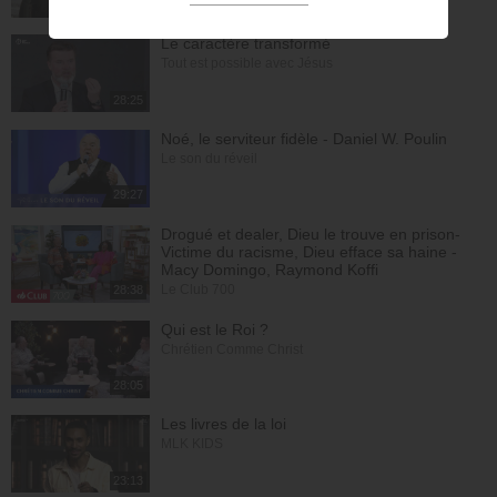
23:31
Le caractère transformé
Tout est possible avec Jésus
28:25
Noé, le serviteur fidèle - Daniel W. Poulin
Le son du réveil
29:27
Drogué et dealer, Dieu le trouve en prison-
Victime du racisme, Dieu efface sa haine -
Macy Domingo, Raymond Koffi
Le Club 700
28:38
Qui est le Roi ?
Chrétien Comme Christ
28:05
Les livres de la loi
MLK KIDS
23:13